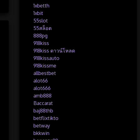
1xbetth
1xbit
55slot
55สล็อต
888pg
918kiss
918kiss ดาวน์โหลด
918kissauto
918kissme
allbestbet
alot66
alot666
amb888
Baccarat
baj88thb
betflixtikto
betway
bkkwin