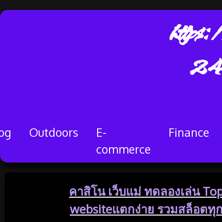
https
24
Skip
to
ป้ายกำก
og
Outdoors
E-
Finance
content
commerce
คาสิโน เว็บแม่ ทดลองเล่น To
websiteแตกง่าย รวมสล็อตทุก