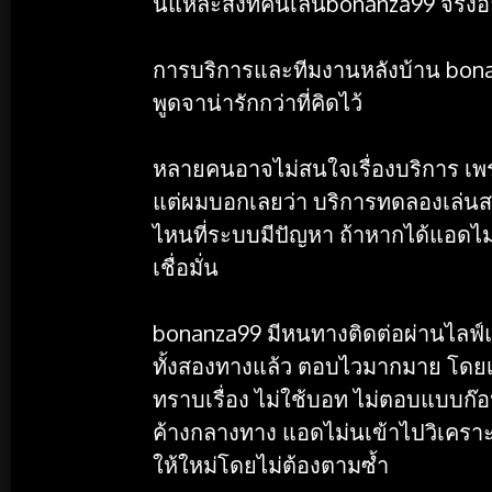
นี่แหละสิ่งที่คนเล่นbonanza99 จริง
การบริการและทีมงานหลังบ้าน bonanz
พูดจาน่ารักกว่าที่คิดไว้
หลายคนอาจไม่สนใจเรื่องบริการ เพรา
แต่ผมบอกเลยว่า บริการทดลองเล่นสล็
ไหนที่ระบบมีปัญหา ถ้าหากได้แอดไม่
เชื่อมั่น
bonanza99 มีหนทางติดต่อผ่านไลฟ์แ
ทั้งสองทางแล้ว ตอบไวมากมาย โดยเฉ
ทราบเรื่อง ไม่ใช้บอท ไม่ตอบแบบ
ค้างกลางทาง แอดไม่นเข้าไปวิเคราะห
ให้ใหม่โดยไม่ต้องตามซ้ำ