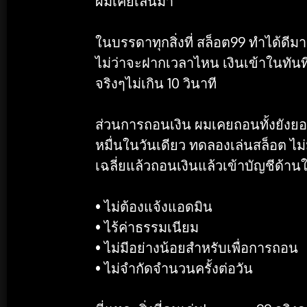
ผมเคยเล่นมา
ในบรรดาทุกสิ่งที่ สล็อต99 ทำได้ดี
ไม่ว่าจะฝากเวลาไหน เงินเข้าในทัน
จริงๆไม่เกิน 10 วินาที
ส่วนการถอนเงิน ผมเคยถอนทั้งยังยอ
หมื่นในวันเดียว ทดลองเล่นสล็อต ไม
เฉลี่ยแล้วถอนเงินแล้วเข้าบัญชีด้านใน
• ไม่ต้องแจ้งแอดมิน
• ไร้ค่าธรรมเนียม
• ไม่มีอย่างน้อยสำหรับเพื่อการถอน
• ไม่จำกัดจำนวนครั้งต่อวัน