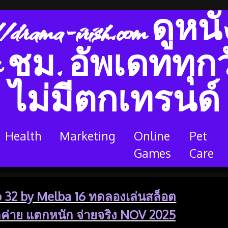
://drama-irish.com ดูห
 ชม. อัพเดททุก
ไม่มีตกเทรนด์
ับ:
สล็อต99
Health
Marketing
Online
Pet
Games
Care
p 32 by Melba 16 ทดลองเล่นสล็อต
ค่าย แตกหนัก จ่ายจริง NOV 2025