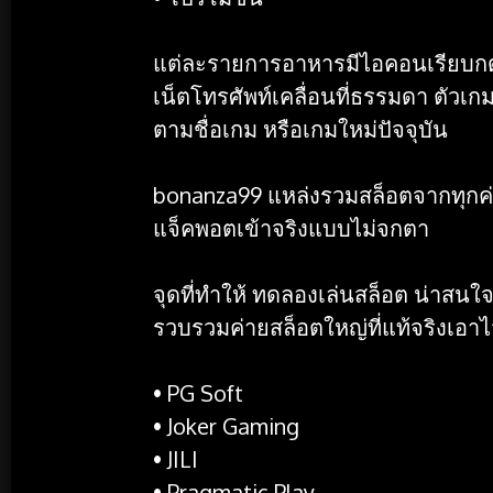
แต่ละรายการอาหารมีไอคอนเรียบกดแ
เน็ตโทรศัพท์เคลื่อนที่ธรรมดา ตัวเกม
ตามชื่อเกม หรือเกมใหม่ปัจจุบัน
bonanza99 แหล่งรวมสล็อตจากทุกค่า
แจ็คพอตเข้าจริงแบบไม่จกตา
จุดที่ทำให้ ทดลองเล่นสล็อต น่าสนใจ
รวบรวมค่ายสล็อตใหญ่ที่แท้จริงเอาไว
• PG Soft
• Joker Gaming
• JILI
• Pragmatic Play