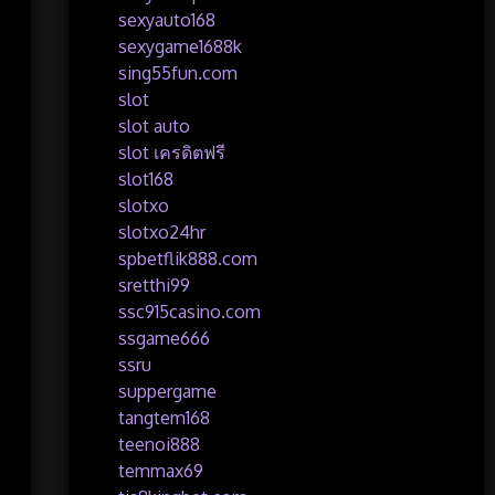
sexyauto168
sexygame1688k
sing55fun.com
slot
slot auto
slot เครดิตฟรี
slot168
slotxo
slotxo24hr
spbetflik888.com
sretthi99
ssc915casino.com
ssgame666
ssru
suppergame
tangtem168
teenoi888
temmax69