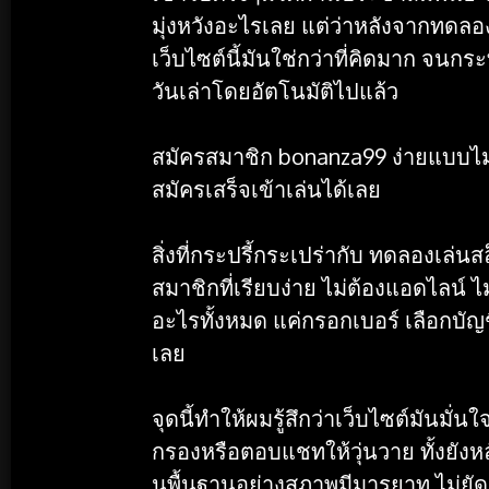
มุ่งหวังอะไรเลย แต่ว่าหลังจากทดลอง
เว็บไซต์นี้มันใช่กว่าที่คิดมาก จนกระท
วันเล่าโดยอัตโนมัติไปแล้ว
สมัครสมาชิก bonanza99 ง่ายแบบไม
สมัครเสร็จเข้าเล่นได้เลย
สิ่งที่กระปรี้กระเปร่ากับ ทดลองเล่น
สมาชิกที่เรียบง่าย ไม่ต้องแอดไลน์
อะไรทั้งหมด แค่กรอกเบอร์ เลือกบัญชี
เลย
จุดนี้ทำให้ผมรู้สึกว่าเว็บไซต์มันม
กรองหรือตอบแชทให้วุ่นวาย ทั้งยังห
นพื้นฐานอย่างสุภาพมีมารยาท ไม่ยัดเ