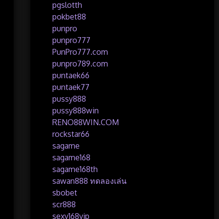
pgslotth
pokbet88
punpro
punpro777
PunPro777.com
punpro789.com
puntaek66
puntaek77
pussy888
pussy888win
RENO88WIN.COM
rockstar66
sagame
sagame168
sagame168th
sawan888 ทดลองเล่น
sbobet
scr888
sexy168vip