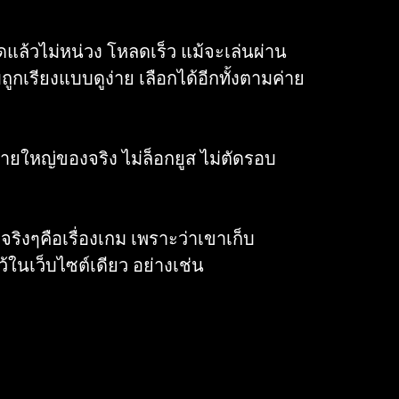
ล้วไม่หน่วง โหลดเร็ว แม้จะเล่นผ่าน
ถูกเรียงแบบดูง่าย เลือกได้อีกทั้งตามค่าย
ยใหญ่ของจริง ไม่ล็อกยูส ไม่ตัดรอบ
จริงๆคือเรื่องเกม เพราะว่าเขาเก็บ
้ในเว็บไซต์เดียว อย่างเช่น