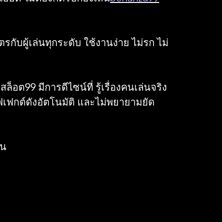
ตรกับผู้เล่นทุกระดับ ใช้งานง่าย ไม่รก ไม่
สล็อต99 มีการดีไซน์ที่ รู้เรื่องคนเล่นจริง
เอฟเฟกต์ดังอัตโนมัติ และไม่พยายามยัด
่น