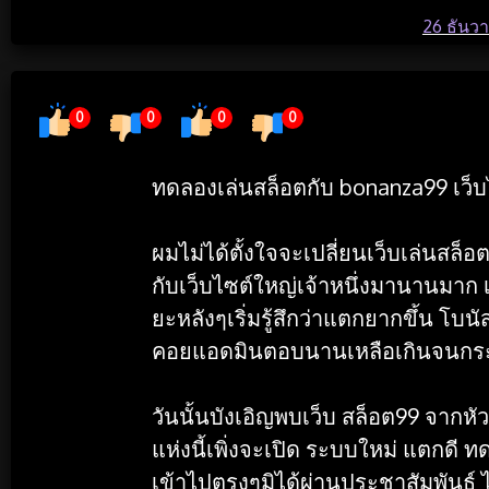
Posted on
26 ธันว
0
0
0
0
Read Time:
5 Minute, 26 Second
ทดลองเล่นสล็อตกับ bonanza99 เว็บไซต
ผมไม่ได้ตั้งใจจะเปลี่ยนเว็บเล่นสล็อต
กับเว็บไซต์ใหญ่เจ้าหนึ่งมานานมาก เ
ยะหลังๆเริ่มรู้สึกว่าแตกยากขึ้น โบ
คอยแอดมินตอบนานเหลือเกินจนกระ
วันนั้นบังเอิญพบเว็บ สล็อต99 จากหัวข
แห่งนี้เพิ่งจะเปิด ระบบใหม่ แตกดี ท
เข้าไปตรงๆมิได้ผ่านประชาสัมพันธ์ 