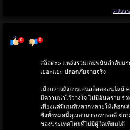
Posted on
21 สิงห
0
0
Read Time:
5 Minute, 34 Second
สล็อตxo แหล่งรวมเกมพนันลำดับแรก
เยอะแยะ ปลอดภัยจ่ายจริง
เมื่อกล่าวถึงการเล่นสล็อตออนไลน์ 
มีความน่าไว้วางใจ ไม่มีอันตราย รว
เพียงแค่มีเกมที่หลากหลายให้เลือกเล่
ซึ่งทั้งหมดนี้คุณสามารถหาพอดี slot
ของประเทศไทยที่ไม่มีผู้ใดเทียบได้