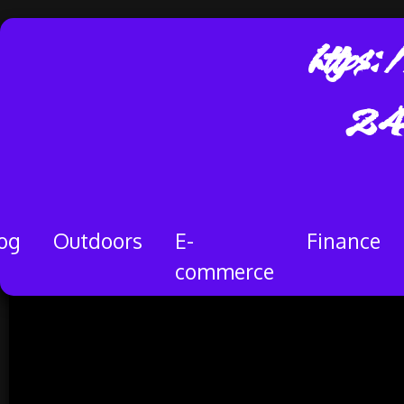
https
24
Skip
to
Slotxo ทางเข้
og
Outdoors
E-
Finance
content
commerce
slotxo24hr.life โป
ภายใน 3วิเกม
slotxo24hr ทุนน้อย