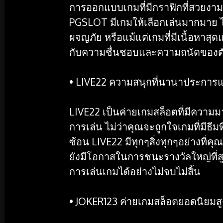
การออกแบบเกมที่มีกราฟิกที่สวยงา
PGSLOT มีเกมให้เลือกเล่นมากมาย ไม
ผจญภัย หรือแม้แต่เกมที่มีเนื้อหาสุ
กับความชื่นชอบและความถนัดของตัว
• LIVE22 ความสนุกที่นานาประการ
LIVE22 เป็นค่ายเกมสล็อตที่มีความม
การเล่น ไม่ว่าคุณจะถูกใจเกมที่มีธีมท
ซ้อน LIVE22 มีทุกๆสิ่งทุกๆอย่างที่
ยังมีโอกาสในการชนะรางวัลใหญ่ที่ส
การเล่นเกมได้อย่างไม่จบไม่สิ้น
• JOKER123 ค่ายเกมสล็อตยอดนิยมสู