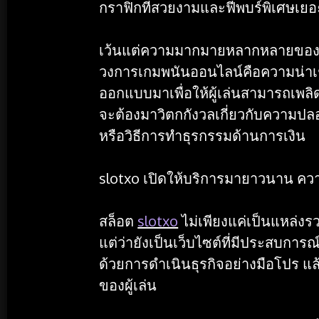
กราฟิกที่สวยงามและฟีพบร์พิเศษเย
เว้นแต่ความมากมายหลากหลายของเกมแ
วงการเกมพนันออนไลน์คือความน่าเชื
ออกแบบมาเพื่อให้ผู้เล่นสามารถเพลิ
จะต้องมาวิตกกังวลเกี่ยวกับความปลอด
หรือวิธีการทำธุรกรรมด้านการเงิน
slotxo เปิดให้บริการมายาวนาน คว
สล็อต
slotxo
ไม่เพียงแค่เป็นแหล่ง
แต่ว่ายังเป็นเว็บไซต์ที่มีประสบก
ด้วยการดำเนินธุรกิจอย่างมือโปร แล้
ของผู้เล่น