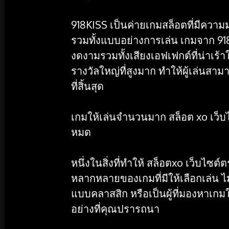
918KISS เป็นค่ายเกมสล็อตที่มีควา
รวมทั้งแบบอย่างการเล่น เกมจาก 91
งดงามรวมทั้งเสียงเอฟเฟกต์ที่น่าเร้
รางวัลใหญ่ที่สูงมาก ทำให้ผู้เล่นสาม
ที่สิ้นสุด
เกมให้เล่นจำนวนมาก สล็อต xo เว็บไ
หมด
หนึ่งในสิ่งที่ทำให้ สล็อตxo เว็บไซ
หลากหลายของเกมที่มีให้เลือกเล่น ไม
แบบคลาสสิก หรือเป็นผู้ที่มองหาเกมใหม
อย่างที่คุณปรารถนา