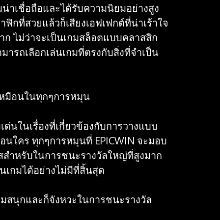
น่าเชื่อถือและได้รับความนิยมอย่างสูง
กที่สวยแล้วก็เสียงเอฟเฟกต์ที่น่าเร้าใจ
มาก ไม่ว่าจะเป็นเกมสล็อตแบบคลาสสิก
ามารถเลือกเล่นเกมที่ตรงกับสิ่งที่จำเป็น
เหมือนในทุกๆการหมุน
ด่นในเรื่องที่เกี่ยวข้องกับการวางแบบ
หมือนใคร ทุกๆการหมุนที่ EPICWIN จะมอบ
กาสสำหรับในการชนะรางวัลใหญ่ที่สูงมาก
กมได้อย่างไม่มีที่สิ้นสุด
ความสนุกและก็จังหวะในการชนะรางวัล