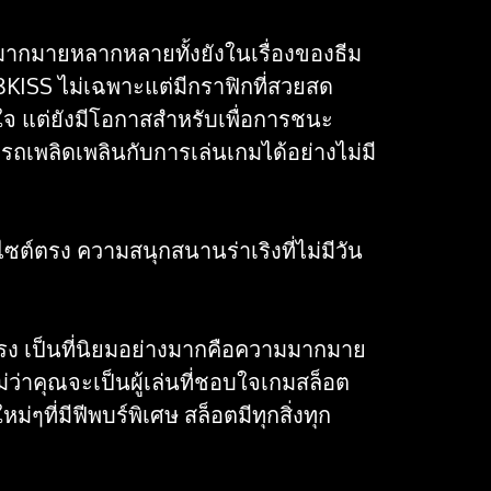
มมากมายหลากหลายทั้งยังในเรื่องของธีม
8KISS ไม่เฉพาะแต่มีกราฟิกที่สวยสด
าใจ แต่ยังมีโอกาสสำหรับเพื่อการชนะ
ารถเพลิดเพลินกับการเล่นเกมได้อย่างไม่มี
ซต์ตรง ความสนุกสนานร่าเริงที่ไม่มีวัน
ต์ตรง เป็นที่นิยมอย่างมากคือความมากมาย
่ว่าคุณจะเป็นผู้เล่นที่ชอบใจเกมสล็อต
่ๆที่มีฟีพบร์พิเศษ สล็อตมีทุกสิ่งทุก