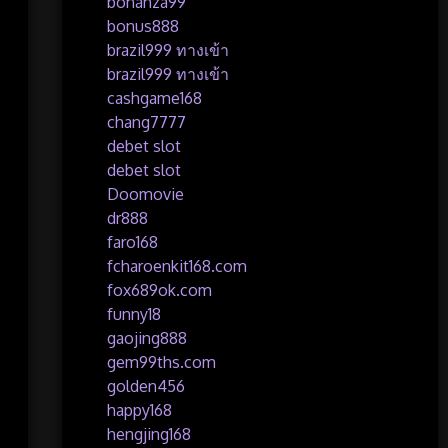
bonanza99
bonus888
brazil999 ทางเข้า
brazil999 ทางเข้า
cashgame168
chang7777
debet slot
debet slot
Doomovie
dr888
faro168
fcharoenkit168.com
fox689ok.com
funny18
gaojing888
gem99ths.com
golden456
happy168
hengjing168