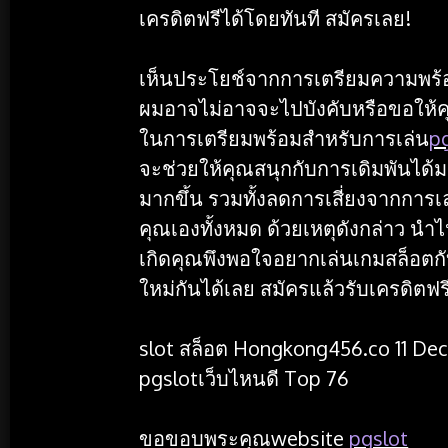
เครดิตฟรีได้โดยทันที สมัครเลย!
เห็นประโยช์จากการเตรียมความพร้อมก
ผมอาจไม่อาจจะไปบังคับหรือขอให้
ในการเตรียมพร้อมสำหรับการเล่น
p
จะช่วยให้คุณสนุกกับการเดิมพันได้ม
มากขึ้น รวมทั้งลดการเสี่ยงจากการเล่
คุณเองทั้งหมด ด้วยเหตุดังกล่าว นำ
เกิดคุณพึงพอใจอยากเล่นเกมสล็อตก
ใหม่กันได้เลย สมัครแล้วรับเครดิตฟรี
slot สล็อต Hongkong456.co 11 De
pgslotเว็บไหนดี Top 76
ขอขอบพระคุณwebsite
pgslot