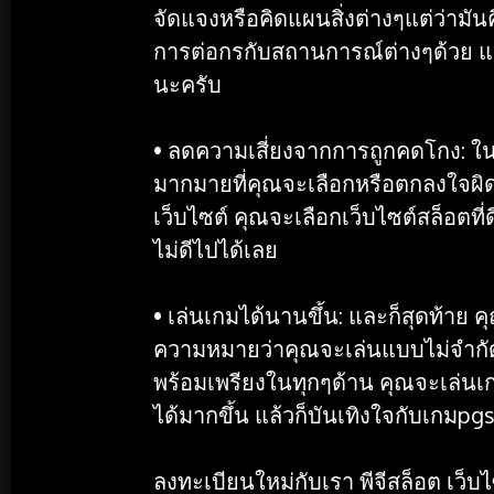
จัดแจงหรือคิดแผนสิ่งต่างๆแต่ว่าม
การต่อกรกับสถานการณ์ต่างๆด้วย แ
นะครับ
• ลดความเสี่ยงจากการถูกคดโกง: ใน
มากมายที่คุณจะเลือกหรือตกลงใจผิ
เว็บไซต์ คุณจะเลือกเว็บไซต์สล็อตที่ดี
ไม่ดีไปได้เลย
• เล่นเกมได้นานขึ้น: และก็สุดท้าย ค
ความหมายว่าคุณจะเล่นแบบไม่จำกัด
พร้อมเพรียงในทุกๆด้าน คุณจะเล่นเก
ได้มากขึ้น แล้วก็บันเทิงใจกับเกมpg
ลงทะเบียนใหม่กับเรา พีจีสล็อต เว็บไ