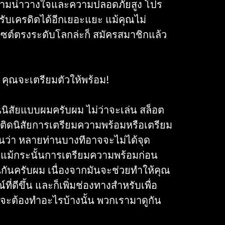
ความน่าวางใจและความปลอดภัยสูง โปร
 รับเครดิตได้อีกเยอะแยะ แม้คุณไม่
ไซต์ตรงระดับโลกล่ะก็ สมัครสมาชิกแล้ว
 คุณจะเตรียมตัวให้พร้อม!
นิสัยแบบผมครับผม ไม่ว่าจะเล่น สล็อต
ติดนิสัยการเตรียมความพร้อมหรือเตรียม
นว่า หลายท่านบางทีอาจจะไม่ได้จุด
 แม้กระนั้นการเตรียมความพร้อมก่อน
อนกันครับผม เนื่องจากมันจะช่วยทำให้คุณ
ี่ดีขึ้น และก็เพิ่มช่องทางสำหรับเพื่อ
ุณจะต้องทำอะไรบ้างนั้น พวกเรามาดูกัน