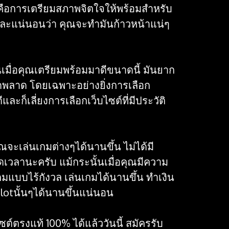
ันคือการเตรียมสภาพจิตใจให้พร้อมสำหรับ
ละแน่นอนว่า คุณจะทำมันก้าวหน้าแน่ๆ
เมื่อคุณเตรียมพร้อมมาดีขนาดนี้ มันยาก
ดพลาด โดยเฉพาะอย่างยิ่งการเลือก
และก็เลี่ยงการเลือกเว็บไซต์ที่มีประวัติ
ุณจะเล่นเกมต่างๆได้นานขึ้น ไม่ได้มี
เวลานะครับ แม้กระนั้นเมื่อคุณมีความ
มแบบไร้กังวล เล่นเกมได้นานขึ้น ทำเงิน
slotนั้นๆได้นานขึ้นแน่นอน
ซต์ตรงแท้ 100% ได้แล้ววันนี้ สมัครรับ