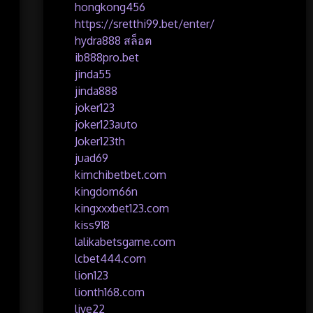
hongkong456
https://sretthi99.bet/enter/
hydra888 สล็อต
ib888pro.bet
jinda55
jinda888
joker123
joker123auto
Joker123th
juad69
kimchibetbet.com
kingdom66n
kingxxxbet123.com
kiss918
lalikabetsgame.com
lcbet444.com
lion123
lionth168.com
live22