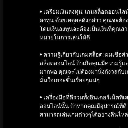
• เตรียมเงินลงทุน: เกมสล็อตออนไลน์
ลงทุน ด้วยเหตุผลดังกล่าว คุณจะต้อ
โดยเงินลงทุนจะต้องเป็นเงินที่คุณส
หมายในการเล่นให้ดี
• ความรู้เกี่ยวกับเกมสล็อต: ผมเชื่
สล็อตออนไลน์ ถ้าเกิดคุณมีความรู้
มากพอ คุณจะไม่ต้องมานั่งกังวลกับเ
มั่นใจเยอะขึ้นเรื่อยๆแน่ๆ
• เครื่องมือที่ดีรวมทั้งอินเตอร์เน็ตท
ออนไลน์นั้น ถ้าหากคุณมีอุปกรณ์ที่ดี 
สามารถเล่นเกมต่างๆได้อย่างลื่น