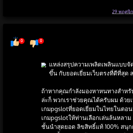
Posted on
29 พฤศจิ
0
0
Read Time:
4 Minute, 50 Second
แหล่งสรุปความเพลิดเพลินแบบจัด
ขึ้น กับยอดเยี่ยมเว็บตรงที่ดีที่สุด
ถ้าหากคุณกำลังมองหาหนทางสำหรับกา
ล่ะก็ พวกเราช่วยคุณได้ครับผม ด้วยเห
เกมpgslotที่ยอดเยี่ยมในไทยในตอนน
เกมpgslotให้ท่านเลือกเล่นล้นหลาม 
ชั้นนำสุดยอด ลิขสิทธิ์แท้ 100% สนุก