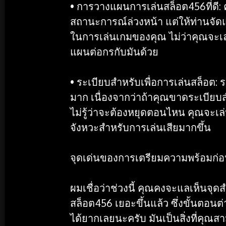
• การวางแผนการเล่นสล็อต456ที่ดี:
สถานะการณ์ล่วงหน้า แต่ให้ท่านจัดแ
ในการเล่นเกมของคุณ ไม่ว่าคุณจะเล
แผนต่อกรกับมันด้วย
• ระเบียบสำหรับเพื่อการเล่นสล็อต: 
มาก เนื่องจากว่าถ้าคุณขาดระเบียบส
ไม่รู้ว่าจะต้องหยุดตอนไหน คุณจะเล่น
จังหวะสำหรับการเล่นเสียมากขึ้น
จุดเด่นของการเตรียมความพร้อมก่อ
ผมเชื่อว่าช่วงนี้ คุณคงจะแลเห็นจ
สล็อต456 เยอะขึ้นแล้ว ซึ่งขั้นตอนต่
ได้ยากเลยนะครับ มันเป็นสิ่งที่คุณสา