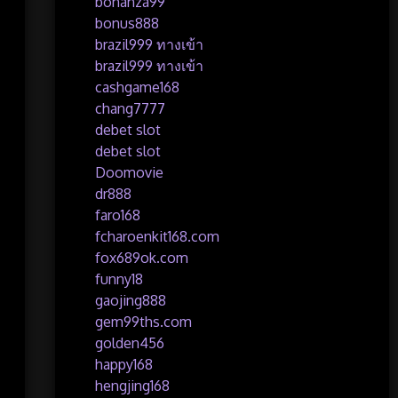
bonanza99
bonus888
brazil999 ทางเข้า
brazil999 ทางเข้า
cashgame168
chang7777
debet slot
debet slot
Doomovie
dr888
faro168
fcharoenkit168.com
fox689ok.com
funny18
gaojing888
gem99ths.com
golden456
happy168
hengjing168