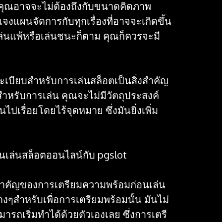
 คุณอาจจะไม่ต้องถึงกับขนาดคิดภาพ
จงแผนจัดการกับทุกเรื่องที่อาจจะเกิดขึ้น
่นแพ้หรือเล่นชนะก็ตาม คุณก็ควรจะมี
ระเบียบสำหรับการเล่นสล็อตเป็นสิ่งสำคัญ
ำหรับการเล่น คุณจะไม่มีวัตถุประสงค์
ไปเรื่อยโดยไร้จุดหมาย ซึ่งมันยิ่งเพิ่ม
นเล่นสล็อตออนไลน์กับ pgslot
ุดสำคัญของการเตรียมความพร้อมก่อนเล่น
างๆสำหรับเพื่อการเตรียมพร้อมนั้น มันไม่
มารถเริ่มทำได้ด้วยตัวเองเลย ซึ่งการเตรี