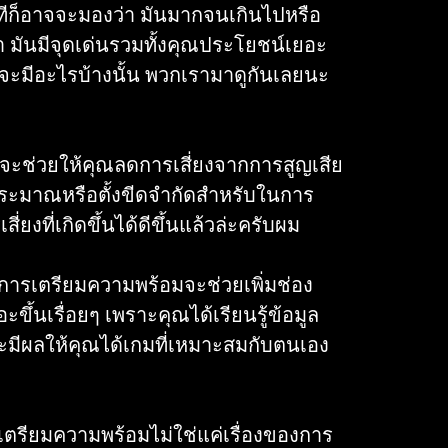
ีก็อาจจะมองว่า มันมากจนเกินไปหรือ
า มันมีจุดเด่นรวมทั้งคุณประโยชน์เยอะ
จะมีอะไรบ้างนั้น พวกเรามาดูกันเลยนะ
ดีจะช่วยให้คุณลดการเสี่ยงจากการสูญเสีย
บประมาณหรือตั้งขีดจำกัดสำหรับในการ
่ยงที่เกิดขึ้นได้ดีขึ้นแล้วล่ะครับผม
: การเตรียมความพร้อมจะช่วยเพิ่มช่อง
ึ้นเรื่อยๆ เพราะคุณได้เรียนรู้ข้อมูล
ก็จะมีผลให้คุณได้เกมที่เหมาะสมกับตนเอง
ตรียมความพร้อมไม่ใช่แค่เรื่องของการ