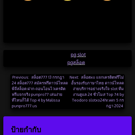
Sleepy
Angry
Surprise
0
%
0
%
0
%
Posted in
pg slot
Tagged
pgสล็อต
แนะแนว
Previous:
สล็อต777 13 กรกฎา
Next:
สล็อตxo แจกเครดิตฟรีไม่
24 สล็อต777 สมัครฟรีดาวน์โหลด
อั้นรองรับภาษาไทย ดาวน์โหลด
เรื่อง
พีจีสล็อต ฝาก-ถอนโอนไวเครดิต
ง่ายบริการอย่างจริงใจ slot ทีม
ฟรีแจกจริง punpro77 เล่นง่าย
งานดูแล 24 ชั่วโมง! Top 74 by
ที่ไหนก็ได้ Top 4 by Malissa
Teodoro slotxo24hr.win 5 กร
punpro777.us
กฎา 2024
ป้ายกำกับ