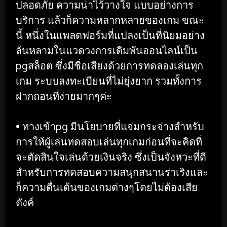
ปลอดภัย ความน่าไว้วางใจ แบบอย่างการ
บริการ แล้วก็ความหลากหลายของเกม ขณะ
นี้ หนึ่งในแพลตฟอร์มที่แปลงเป็นที่นิยมอย่าง
ล้นหลามในแวดวงการเดิมพันออนไลน์เป็น
pgสล็อต ซึ่งมีชื่อเสียงด้วยการทดลองเล่นทุก
เกม ระบบลงทะเบียนที่ไม่ยุ่งยาก รวมทั้งการ
ฝากถอนที่ง่ายมากๆค่ะ
• ทางเข้าpg มีนโยบายที่แจ่มกระจ่างสำหรับ
การให้ผู้เล่นทดสอบเล่นทุกเกมก่อนที่จะคิดที่
จะตัดสินใจเล่นด้วยเงินจริง ซึ่งเป็นจังหวะที่ดี
สำหรับการทดสอบความสนุกสนานร่าเริงและ
ก็ความตื่นเต้นของเกมต่างๆโดยไม่ต้องเสีย
ตังค์