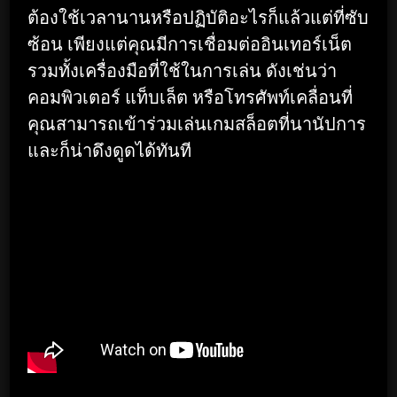
ต้องใช้เวลานานหรือปฏิบัติอะไรก็แล้วแต่ที่ซับ
ซ้อน เพียงแต่คุณมีการเชื่อมต่ออินเทอร์เน็ต
รวมทั้งเครื่องมือที่ใช้ในการเล่น ดังเช่นว่า
คอมพิวเตอร์ แท็บเล็ต หรือโทรศัพท์เคลื่อนที่
คุณสามารถเข้าร่วมเล่นเกมสล็อตที่นานัปการ
และก็น่าดึงดูดได้ทันที