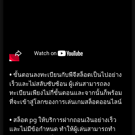
• ขั้นตอนลงทะเบียนกับพีจีสล็อตเป็นไปอย่าง
เร็วและไม่สลับซับซ้อน ผู้เล่นสามารถลง
ทะเบียนเพียงไม่กี่ขั้นตอนและจากนั้นก็พร้อม
ที่จะเข้าสู่โลกของการเล่นเกมสล็อตออนไลน์
• สล็อต pg ให้บริการฝากถอนเงินอย่างเร็ว
และไม่มีข้อกำหนด ทำให้ผู้เล่นสามารถทำ