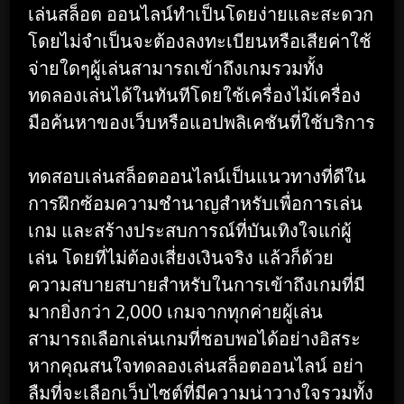
เล่นสล็อต ออนไลน์ทำเป็นโดยง่ายและสะดวก
โดยไม่จำเป็นจะต้องลงทะเบียนหรือเสียค่าใช้
จ่ายใดๆผู้เล่นสามารถเข้าถึงเกมรวมทั้ง
ทดลองเล่นได้ในทันทีโดยใช้เครื่องไม้เครื่อง
มือค้นหาของเว็บหรือแอปพลิเคชันที่ใช้บริการ
ทดสอบเล่นสล็อตออนไลน์เป็นแนวทางที่ดีใน
การฝึกซ้อมความชำนาญสำหรับเพื่อการเล่น
เกม และสร้างประสบการณ์ที่บันเทิงใจแก่ผู้
เล่น โดยที่ไม่ต้องเสี่ยงเงินจริง แล้วก็ด้วย
ความสบายสบายสำหรับในการเข้าถึงเกมที่มี
มากยิ่งกว่า 2,000 เกมจากทุกค่ายผู้เล่น
สามารถเลือกเล่นเกมที่ชอบพอได้อย่างอิสระ
หากคุณสนใจทดลองเล่นสล็อตออนไลน์ อย่า
ลืมที่จะเลือกเว็บไซต์ที่มีความน่าวางใจรวมทั้ง