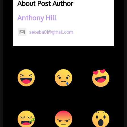
About Post Author
Anthony Hill
seoaba01@gmail.com
Happy
Sad
Excited
0
%
0
%
0
%