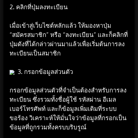
2. คลิกที่ปุ่มลงทะเบียน
เมื่อเข้าสู่เว็บไซต์หลักแล้ว ให้มองหาปุ่ม
“สมัครสมาชิก” หรือ “ลงทะเบียน” และก็คลิกที่
ปุ่มดังที่ได้กล่าวผ่านมาแล้วเพื่อเริ่มต้นการลง
ทะเบียนเป็นสมาชิก
3. กรอกข้อมูลส่วนตัว
กรอกข้อมูลส่วนตัวที่จำเป็นต้องสำหรับการลง
ทะเบียน ซึ่งรวมทั้งชื่อผู้ใช้ รหัสผ่าน อีเมล
เบอร์โทรศัพท์ และก็ข้อมูลเพิ่มเติมที่ระบบ
ขอร้อง วิเคราะห์ให้มั่นใจว่าข้อมูลที่กรอกเป็น
ข้อมูลที่ถูกรวมทั้งครบบริบรูณ์