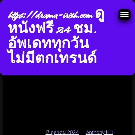
https://drama-irish.com ดู
หนังฟรี 24 ชม.
อัพเดททุกวัน
Skip
ไม่มีตกเทรนด์
Joker123 30 NOV 67 joker123 สล็อต
to
content
เว็บตรง LOGIN JOKER123 เล่นผ่าน
บราวเซอร์ยิงปลา เกมคาสิโน สล็อต
ป๊อกเด้ง กีฬา joker123 มิติใหม่แห่ง
การเดิมพัน Top 58 by Monte
joker123ths.world
Posted on
17 ตุลาคม 2024
by
Anthony Hill