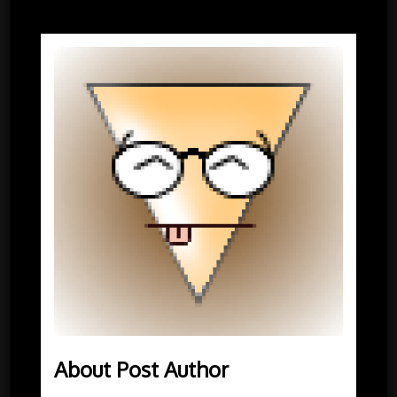
About Post Author