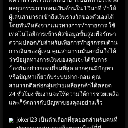
ผลธุรกรรมการถอนเงินด้านใน 1 วินาที ทำให้
ผู้เล่นสามารถเข้าถึงเงินรางวัลของตัวเองได้
โดยทันทีหลังจากแนวทางการทำรายการ ใช้
เทคโนโลยีการเข้ารหัสข้อมูลขั้นสูงเพื่อรักษา
ความปลอดภัยสำหรับเพื่อการทำธุรกรรมด้าน
การเงินของผู้เล่น คุณสามารถมั่นอกมั่นใจได้
ว่าข้อมูลทางการเงินของคุณจะได้รับการ
ป้องกันอย่างยอดเยี่ยมที่สุด หากคุณมีปัญหา
หรือปัญหาเกี่ยวกับระบบฝาก-ถอน คุณ
สามารถติดต่อกลุ่มช่วยเหลือลูกค้าได้ตลอด
24 ชั่วโมง ทีมงานจะให้ความให้การช่วยเหลือ
และก็จัดการกับปัญหาของคุณอย่างเร็ว
joker123 เป็นตัวเลือกที่สุดยอดสำหรับคนที่