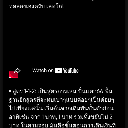
ทดลองเองครับ เลทโก!
• สูตร 1-1-2: เป็นสูตรการเล่น ปั่นแตก66 พื้น
ฐานอีกสูตรที่จะทบเบาๆแบบค่อยๆเป็นค่อยๆ
ไปเพียงแค่นั้น เริ่มต้นจากเดิมพันขั้นต่ำก่อน
อาทิเช่น จาก 1 บาท, 1 บาท รวมทั้งขยับไป 2
บาท ในสามรอบ มันคือขั้นตอนการเดินเงินที่