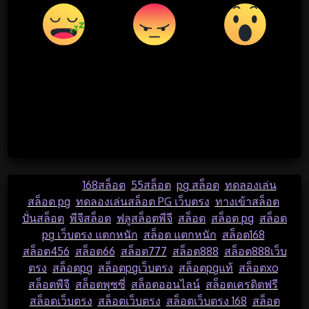
Sleepy
Angry
Surprise
0
%
0
%
0
%
…
Posted in
168สล็อต
,
55สล็อต
,
pg สล็อต
,
ทดลองเล่น
สล็อต pg
,
ทดลองเล่นสล็อต PG เว็บตรง
,
ทางเข้าสล็อต
,
ปั่นสล็อต
,
พีจีสล็อต
,
ฟลูสล็อตพีจี
,
สล็อต
,
สล็อต pg
,
สล็อต
pg เว็บตรง แตกหนัก
,
สล็อต แตกหนัก
,
สล็อต168
,
สล็อต456
,
สล็อต66
,
สล็อต777
,
สล็อต888
,
สล็อต888เว็บ
ตรง
,
สล็อตpg
,
สล็อตpgเว็บตรง
,
สล็อตpgแท้
,
สล็อตxo
,
สล็อตพีจี
,
สล็อตพุซซี่
,
สล็อตออนไลน์
,
สล็อตเครดิตฟรี
,
สล็อตเว็บตรง
,
สล็อตเว็บตรง
,
สล็อตเว็บตรง 168
,
สล็อต