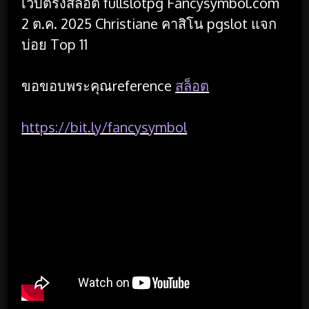
เว็บตรงสล็อต fullslotpg Fancysymbol.com
2 ต.ค. 2025 Christiane คาสิโน pgslot แจก
บ่อย Top 11
ขอขอบพระคุณreference
สล็อต
https://bit.ly/fancysymbol