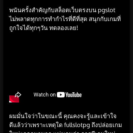
พนันครั้งสำคัญกับสล็อตเว็บตรงบน pgslot
ไม่พลาดทุกการทำกำไรที่ดีที่สุด สนุกกับเกมที่
ถูกใจได้ทุกๆวัน ทดลองเลย!
ผมมั่นใจว่าในขณะนี้ คุณคงจะรู้และเข้าใจ
ดีแล้วว่าเพราะเหตุใด fullslotpg ถึงปล่อยเกม