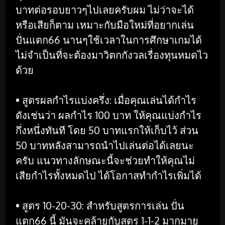
บาทต่อรอบยาวๆไปเลยครับผม ไม่ว่าจะได้
หรือเสียก็ตาม เหมาะกับมือใหม่ที่อยากเล่น
ปั่นแตก66 นานๆใช้เวลาในการศึกษาเกมได้
ไม่จำเป็นที่จะต้องมาวิตกกังวลเรื่องทุนหมดไว
ด้วย
• สูตรผลกำไรแบ่งครึ่ง: เมื่อคุณเล่นได้กำไร
ดังเช่นว่า ผลกำไร 100 บาท ให้คุณแบ่งกำไร
กึ่งหนึ่งทันที โดย 50 บาทแรกให้เก็บไว้ ส่วน
50 บาทหลังสามารถนำไปเล่นต่อได้เลยนะ
ครับ แนวทางลักษณะนี้จะช่วยทำให้คุณไม่
เสียกำไรทั้งหมดไป ได้โอกาสทำกำไรเพิ่มได้
• สูตร 10-20-30: สำหรับสูตรการเล่น ปั่น
แตก66 นี้ มันจะคล้ายกับสูตร 1-1-2 มากมาย