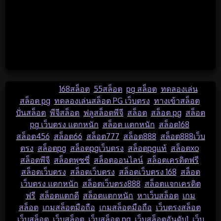
0
%
0
%
0
%
…
Posted in
168สล็อต
,
55สล็อต
,
pg สล็อต
,
ทดลองเล่น
สล็อต pg
,
ทดลองเล่นสล็อต PG เว็บตรง
,
ทางเข้าสล็อต
,
ปั่นสล็อต
,
พีจีสล็อต
,
ฟลูสล็อตพีจี
,
สล็อต
,
สล็อต pg
,
สล็อต
pg เว็บตรง แตกหนัก
,
สล็อต แตกหนัก
,
สล็อต168
,
สล็อต456
,
สล็อต66
,
สล็อต777
,
สล็อต888
,
สล็อต888เว็บ
ตรง
,
สล็อตpg
,
สล็อตpgเว็บตรง
,
สล็อตpgแท้
,
สล็อตxo
,
สล็อตพีจี
,
สล็อตพุซซี่
,
สล็อตออนไลน์
,
สล็อตเครดิตฟรี
,
สล็อตเว็บตรง
,
สล็อตเว็บตรง
,
สล็อตเว็บตรง 168
,
สล็อต
เว็บตรง แตกหนัก
,
สล็อตเว็บตรง888
,
สล็อตแจกเครดิต
ฟรี
,
สล็อตแตกดี
,
สล็อตแตกหนัก
,
หาเว็บสล็อต
,
เกม
สล็อต
,
เกมสล็อตมือถือ
,
เกมสล็อตมือถือ
,
เว็บตรงสล็อต
,
เว็บสล็อต
,
เว็บสล็อต
,
เว็บสล็อต pg
,
เว็บสล็อตอันดับ1
,
เว็บ