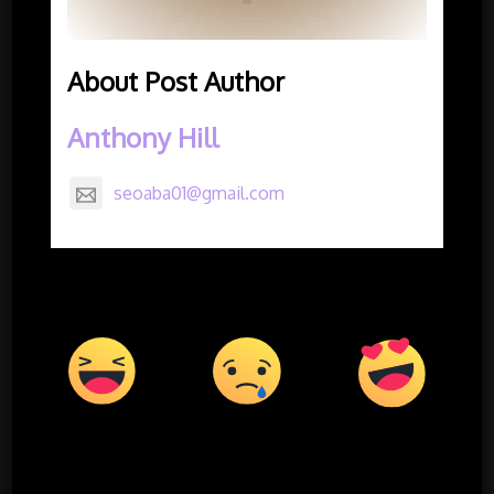
About Post Author
Anthony Hill
seoaba01@gmail.com
Happy
Sad
Excited
0
%
0
%
0
%