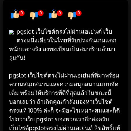
0
0
0
0
Read Time:
4 Minute, 34 Second
pgslot เว็บไซต์ตรงไม่ผ่านเอเย่นต์ เว็บ
ตรงหนึ่งเดียวในไทยที่รับประกันเกมแตก
หนักแตกจริง ลงทะเบียนเป็นสมาชิกแล้วมา
ลุยกัน!
pgslot เว็บไซต์ตรงไม่ผ่านเอเย่นต์ที่มาพร้อม
ความสนุกสนานและความสนุกสนานแบบจัด
เต็ม พร้อมให้บริการที่ดีที่สุดแล้วในขณะนี้
บอกเลยว่า ถ้าเกิดคุณกำลังมองหาเว็บไซต์
ตรงแท้ 100% ล่ะก็ จะมีอะไรเหมาะสมและก็ดี
ไปกว่าเว็บ pgslot ของพวกเราอีกล่ะครับ
เว็บไซต์pgslotตรงไม่ผ่านเอเย่นต์ ลิขสิทธิ์แท้