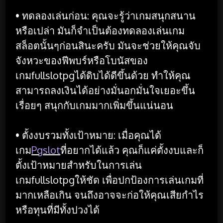
• ทดลองเล่นก่อน: คุณจะรู้ว่าเกมสนุกสนาน
หรือเปล่า มันก็จำเป็นต้องทดลองเล่นเกม
สล็อตนั้นๆก่อนสินะครับ มันจะช่วยให้คุณจับ
จังหวะของฟีพบร์หรือโบนัสของ
เกมfullslotpgได้ดิบได้ดีขึ้นด้วย ทำให้คุณ
สามารถลงเงินได้อย่างมั่นอกมั่นใจเยอะขึ้น
เรื่อยๆ สนุกกับเกมมากเพิ่มขึ้นแน่นอน
• ตั้งงบรวมทั้งเป้าหมาย: เมื่อคุณได้
เกม
Pgslot
ที่อยากได้แล้ว คุณก็แค่ตั้งงบและก็
ตั้งเป้าหมายสำหรับในการเล่น
เกมfullslotpgให้ชัด เพื่อปกป้องการเล่นเกมที่
มากเหลือเกิน จนถึงอาจจะก่อให้คุณเสียกำไร
หรือทุนที่มีทั้งปวงได้