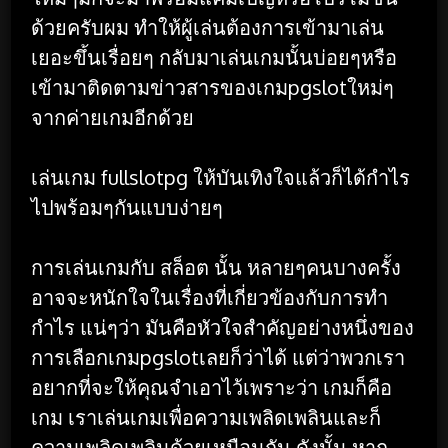
ด้วยครับผม ทำให้ผู้เล่นต้องการเข้ามาเล่น
เยอะขึ้นเรื่อยๆ กลับมาเล่นเกมนั้นบ่อยๆหรือ
เข้ามาติดตามข่าวสารของเกมpgslotใหม่ๆ
จากค่ายเกมอีกด้วย
เล่นเกม fullslotpg ให้บันเทิงใจแล้วก็ได้กำไร
ไปพร้อมๆกันแบบง่ายๆ
การเล่นเกมกับ สล็อต นั้น หลายๆคนบางครั้ง
อาจจะหนักใจในเรื่องที่เกี่ยวข้องกับการทำ
กำไร แน่ๆว่า มันคือหัวใจสำคัญอย่างหนึ่งของ
การเลือกเกมpgslotเลยก็ว่าได้ แต่ว่าพวกเรา
อยากที่จะให้คุณจำเอาไว้เพราะว่า เกมก็คือ
เกม เราเล่นเกมเพื่อความเพลิดเพลินและก็
ความเพลิดเพลินด้วยเหมือนกัน ดังนั้น หาก