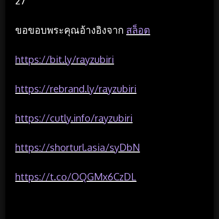
27
ขอขอบพระคุณอ้างอิงจาก
สล็อต
https://bit.ly/rayzubiri
https://rebrand.ly/rayzubiri
https://cutly.info/rayzubiri
https://shorturl.asia/syDbN
https://t.co/OQGMx6CzDL
Share