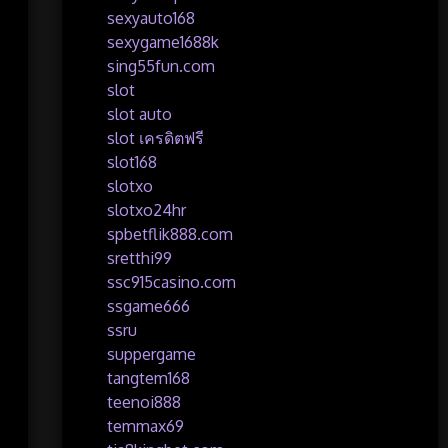
sexyauto168
sexygame1688k
sing55fun.com
slot
slot auto
slot เครดิตฟรี
slot168
slotxo
slotxo24hr
spbetflik888.com
sretthi99
ssc915casino.com
ssgame666
ssru
suppergame
tangtem168
teenoi888
temmax69