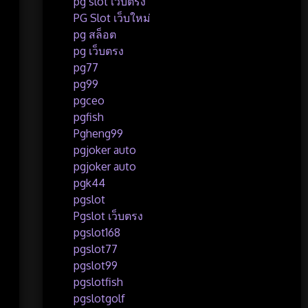
pg slot เว็บตรง
PG Slot เว็บใหม่
pg สล็อต
pg เว็บตรง
pg77
pg99
pgceo
pgfish
Pgheng99
pgjoker auto
pgjoker auto
pgk44
pgslot
Pgslot เว็บตรง
pgslot168
pgslot77
pgslot99
pgslotfish
pgslotgolf