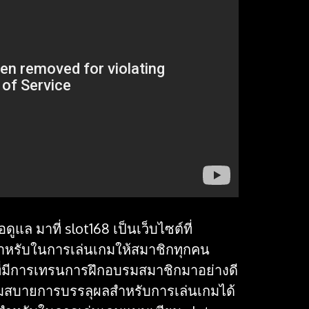
อดูแล มาที่ slot168 เป็นเว็บไซต์ที่
หรับในการเล่นเกมให้สมาชิกทุกคน
็บที่มีการเทรนการฝึกอบรมสมาชิกมาอย่างดี
มสบายการบรรลุผลสำหรับการเล่นเกมได้