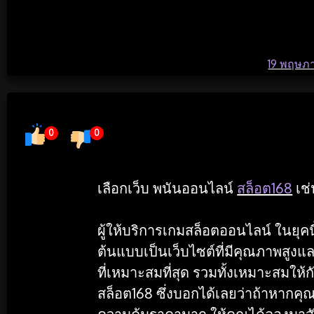
168S
Posted on
19 พฤษภ
0
0
Read Time:
4 Minute, 53 Second
เลือกเว็บ พนันออนไลน์
สล็อต168
เช่
ผู้ให้บริการเกมสล็อตออนไลน์ ในยุคน
ต้นแบบเป็นเว็บไซต์ที่มีคุณภาพสูงและก
ที่เหมาะสมที่สุด รวมทั้งเหมาะสมให้
สล็อต168 ซึ่งบอกได้เลยว่าถ้าหากคุณม
ความคุ้มราคามาก ให้คุณได้ลองมาสัม