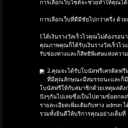
การเลือกเว็บไซต์จะช่วยทำให้คุณได้ร
การเลือกเว็บที่ดีมีชัยไปกว่าครึ่ง ด้ว
1.ได้เงินรางวัลเร็วไวคุณไม่ต้องรอน
คุณภาพคุณก็ได้รับเงินรางวัลเร็วไว
รับช่องทางและก็สิทธิพิเศษแห่งความมั่ง
2.คุณจะได้รับโบนัสฟรีเครดิตฟรีม
ที่มีคุณลักษณะมีสมรรถนะและก็ม
โบนัสฟรีให้กับสมาชิกด้วยเหตุผลดัง
ปังๆกันไปเลยซึ่งเป็นไปตามข้อตกล
รายละเอียดเพิ่มเติมกับทาง admin ไ
รวมทั้งยินดีให้บริการคุณอย่างเต็มที่