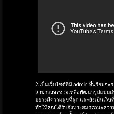
2.เป็นเว็บไซต์ที่มี admin ที่พร้อมจะร
สามารถจะช่วยเหลือพัฒนารูปแบบสำ
อย่างมีความสุขที่สุด และยังเป็นเว
ทำให้คุณได้รับจังหวะสมรรถนะควา