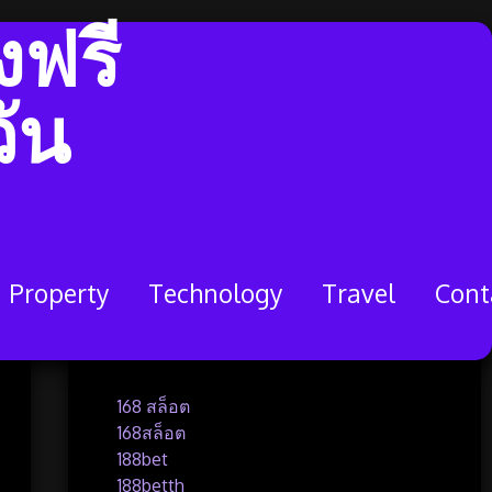
นังฟรี
วัน
ค้นหา
สำหรับ:
Property
Technology
Travel
Cont
หมวดหมู่
168 สล็อต
168สล็อต
188bet
188betth