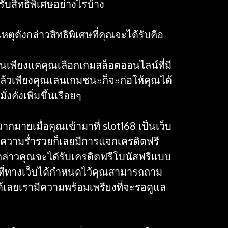
ับสิทธิพิเศษอย่างไรบ้าง
ยเหตุดังกล่าวสิทธิพิเศษที่คุณจะได้รับคือ
านเพียงแค่คุณเลือกเกมสล็อตออนไลน์ที่มี
แล้วเพียงคุณเล่นเกมชนะก็จะก่อให้คุณได้
คั่งเพิ่มขึ้นเรื่อยๆ
ากมายเมื่อคุณเข้ามาที่ slot168 เป็นเว็บ
ีความร่ำรวยก็เลยมีการแจกเครดิตฟรี
กล่าวคุณจะได้รับเครดิตฟรีโบนัสฟรีแบบ
งที่ทางเว็บได้กำหนดไว้คุณสามารถถาม
ด้เลยเรามีความพร้อมเพรียงที่จะรอดูแล