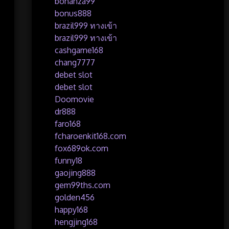
bonanza99
bonus888
brazil999 ทางเข้า
brazil999 ทางเข้า
cashgame168
chang7777
debet slot
debet slot
Doomovie
dr888
faro168
fcharoenkit168.com
fox689ok.com
funny18
gaojing888
gem99ths.com
golden456
happy168
hengjing168