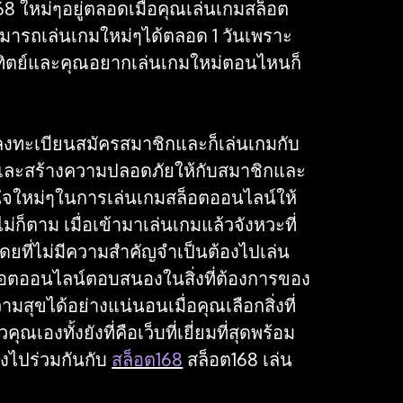
8 ใหม่ๆอยู่ตลอดเมื่อคุณเล่นเกมสล็อต
ามารถเล่นเกมใหม่ๆได้ตลอด 1 วันเพราะ
ทิตย์และคุณอยากเล่นเกมใหม่ตอนไหนก็
คุณลงทะเบียนสมัครสมาชิกและก็เล่นเกมกับ
าพและสร้างความปลอดภัยให้กับสมาชิกและ
จูงใจใหม่ๆในการเล่นเกมสล็อตออนไลน์ให้
ไม่ก็ตาม เมื่อเข้ามาเล่นเกมแล้วจังหวะที่
ดยที่ไม่มีความสำคัญจำเป็นต้องไปเล่น
็อตออนไลน์ตอบสนองในสิ่งที่ต้องการของ
วามสุขได้อย่างแน่นอนเมื่อคุณเลือกสิ่งที่
ณเองทั้งยังที่คือเว็บที่เยี่ยมที่สุดพร้อม
เฮงไปร่วมกันกับ
สล็อต168
สล็อต168 เล่น