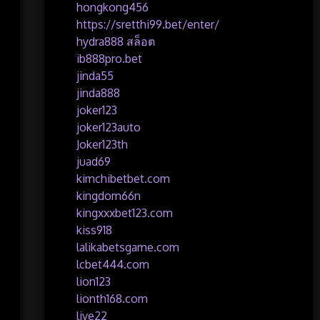
hongkong456
https://sretthi99.bet/enter/
hydra888 สล็อต
ib888pro.bet
jinda55
jinda888
joker123
joker123auto
Joker123th
juad69
kimchibetbet.com
kingdom66n
kingxxxbet123.com
kiss918
lalikabetsgame.com
lcbet444.com
lion123
lionth168.com
live22