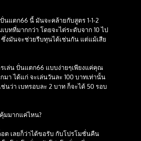
ปั่นแตก66 นี้ มันจะคล้ายกับสูตร 1-1-2
มเบทที่มากกว่า โดยจะไต่ระดับจาก 10 ไป
ซึ่งมันจะช่วยรีบทุนได้เช่นกัน แต่แม้เสีย
รเล่น ปั่นแตก66 แบบง่ายๆเพียงแค่คุณ
ได้แก่ จะเล่นวันละ 100 บาทเท่านั้น
งเช่นว่า เบทรอบละ 2 บาท ก็จะได้ 50 รอบ
คุ้มมากแค่ไหน?
อต เลยก็ว่าได้ขอรับ กับโปรโมชั่นคืน