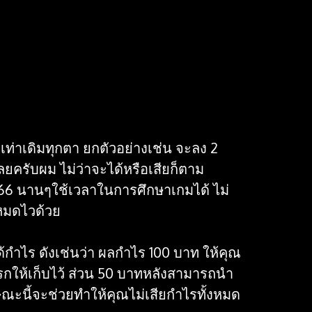
เท่าเดิมทุกตา ยกตัวอย่างเช่น จะลง 2
ครับผม ไม่ว่าจะได้หรือเสียก็ตาม
ตก66 นานๆใช้เวลาในการศึกษาเกมได้ ไม่
นหมดไวด้วย
ได้กำไร ดังเช่นว่า ผลกำไร 100 บาท ให้คุณ
แรกให้เก็บไว้ ส่วน 50 บาทหลังสามารถนำ
ณะนี้จะช่วยทำให้คุณไม่เสียกำไรทั้งหมด