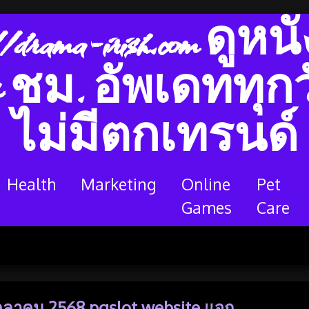
://drama-irish.com ดูห
 ชม. อัพเดททุก
ไม่มีตกเทรนด์
กมสล็อตมือถือ
Health
Marketing
Online
Pet
Games
Care
 ตุลาคม 2568 pgslot website แจก