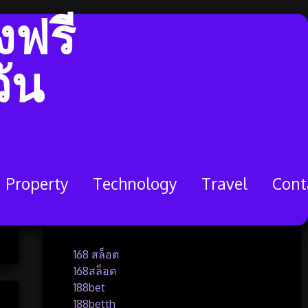
นังฟรี
วัน
ค้นหา
สำหรับ:
Property
Technology
Travel
Cont
หมวดหมู่
168 สล็อต
168สล็อต
188bet
188betth