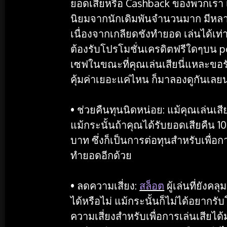
ยอดเสียหรือ Cashback ของพวกเรา เ
นิยมจากนักเดิมพันจำนวนมาก มีหล
เนื่องจากเกลียดชังทำยอด เล่นได้เท่
ต้องรับโปรโมชั่นเครดิตฟรีใดๆบน pg
เซฟในขณะที่คุณเล่นเสียนี่แหละขอรั
คุ้มค่าเยอะแค่ไหน ก็มาลองดูกันเลย
• ช่วยคืนทุนนิดหน่อย: แม้คุณเล่นเสี
แม้กระนั้นถ้าคุณได้รับยอดเสียคืน 1
บาท ซึ่งก็เป็นการต่อทุนสำหรับเพื่อกา
ทำยอดอีกด้วย
• ลดความเสี่ยง:
สล็อต
ผู้เล่นที่ยังค
ได้หรือไม่ แม้กระนั้นก็ไม่ได้อยากรั
ความเสี่ยงสำหรับเพื่อการเล่นเสียได้