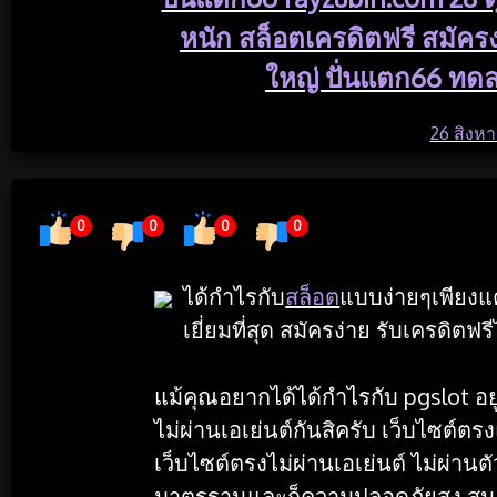
หนัก สล็อตเครดิตฟรี สมัครง่
ใหญ่ ปั่นแตก66 ทดล
Posted on
26 สิงห
0
0
0
0
Read Time:
5 Minute, 10 Second
ได้กำไรกับ
สล็อต
แบบง่ายๆเพียงแค่
เยี่ยมที่สุด สมัครง่าย รับเครดิตฟร
แม้คุณอยากได้ได้กำไรกับ pgslot อยู
ไม่ผ่านเอเย่นต์กันสิครับ เว็บไซต์ตร
เว็บไซต์ตรงไม่ผ่านเอเย่นต์ ไม่ผ่านต
มาตรฐานและก็ความปลอดภัยสูง สนุก