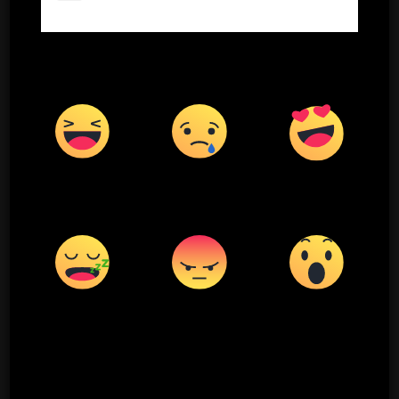
Happy
Sad
Excited
0
%
0
%
0
%
Sleepy
Angry
Surprise
0
%
0
%
0
%