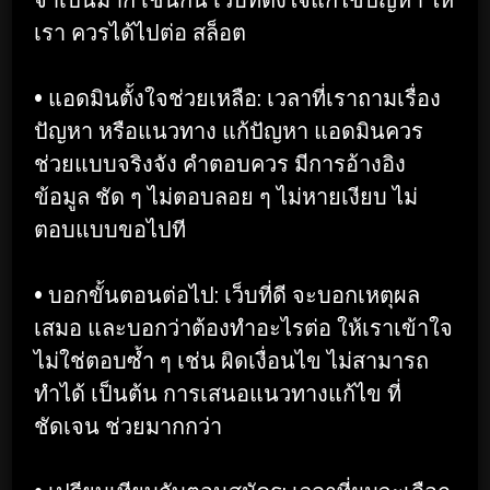
เรา ควรได้ไปต่อ สล็อต
• แอดมินตั้งใจช่วยเหลือ: เวลาที่เราถามเรื่อง
ปัญหา หรือแนวทาง แก้ปัญหา แอดมินควร
ช่วยแบบจริงจัง คำตอบควร มีการอ้างอิง
ข้อมูล ชัด ๆ ไม่ตอบลอย ๆ ไม่หายเงียบ ไม่
ตอบแบบขอไปที
• บอกขั้นตอนต่อไป: เว็บที่ดี จะบอกเหตุผล
เสมอ และบอกว่าต้องทำอะไรต่อ ให้เราเข้าใจ
ไม่ใช่ตอบซ้ำ ๆ เช่น ผิดเงื่อนไข ไม่สามารถ
ทำได้ เป็นต้น การเสนอแนวทางแก้ไข ที่
ชัดเจน ช่วยมากกว่า