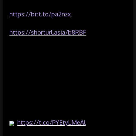
https://bitt.to/pa2nzx
https://shorturl.asia/b8RBF
https://t.co/PYEtyLMeAl