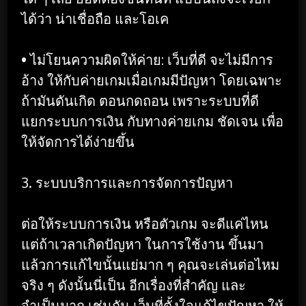
ได้ว่า น่าเชื่อถือ และโอเค
• ไม่โยนความผิดให้ค่าย: เว็บที่ดี จะไม่มีการ
อ้าง ให้กับค่ายเกมเมื่อเกมมีปัญหา โดยเฉพาะ
ถ้ามันดันเกิด ตอนกดถอน เพราะระบบที่ดี
แยกระบบการเงิน กับทางค่ายเกม ชัดเจน เพื่อ
ให้จัดการได้ง่ายขึ้น
3. ระบบบริการและการจัดการปัญหา
ต่อให้ระบบการเงิน หรือตัวเกม จะดีแค่ไหน
แต่ถ้าเวลาเกิดปัญหา ในการใช้งาน ขึ้นมา
แล้วการแก้ไขนั้นแย่มาก ๆ คุณจะเล่นต่อไหม
จริง ๆ ดังนั้นนี่เป็น อีกเรื่องที่สำคัญ และ
จำเป็นมาก เช่นกัน เว็บที่ตั้งใจแก้ไขปัญหา ให้