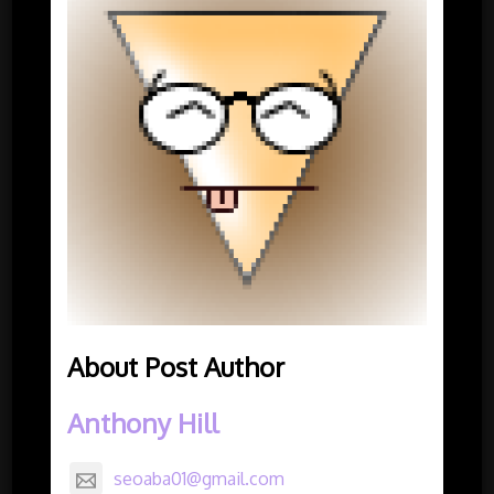
About Post Author
Anthony Hill
seoaba01@gmail.com