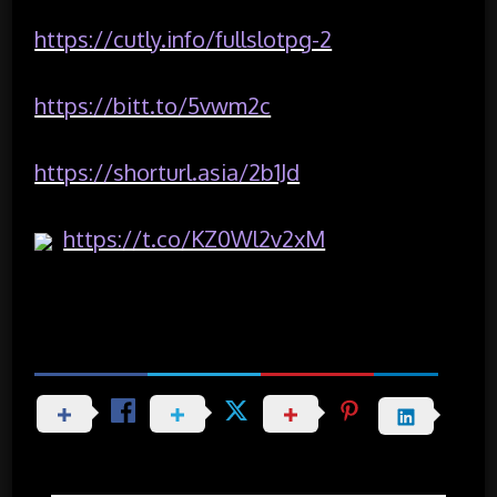
https://cutly.info/fullslotpg-2
https://bitt.to/5vwm2c
https://shorturl.asia/2b1Jd
https://t.co/KZ0Wl2v2xM
Share