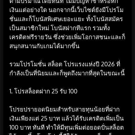
ตามปริมาณโดยทันที ไม่มีปัญหาช้าหรือหัก
เงินแต่อย่างใด นอกจากนี้เว็บไซต์ยังมีโปรโม
ชั่นและก็โบนัสพิเศษเยอะแยะ ทั้งโบนัสสมัคร
เป็นสมาชิกใหม่ โบนัสฝากทีแรก รวมทั้ง
เครดิตฟรีรายวัน ซึ่งช่วยเพิ่มโอกาสชนะและก็
สนุกสนานกับเกมได้มากขึ้น
รวมโปรโมชั่น สล็อต โปรแรงแห่งปี 2026 ที่
กำลังเป็นที่นิยมและก็พูดถึงมากที่สุดในขณะนี้
1. โปรสล็อตฝาก 25 รับ 100
โปรยปรายอดนิยมสำหรับสายทุนน้อยที่ฝาก
เงินเพียงแต่ 25 บาท แล้วได้รับเครดิตเพิ่มเป็น
100 บาท ทันที ทำให้มีทุนเพิ่มต่อยอดปั่นสล็อต