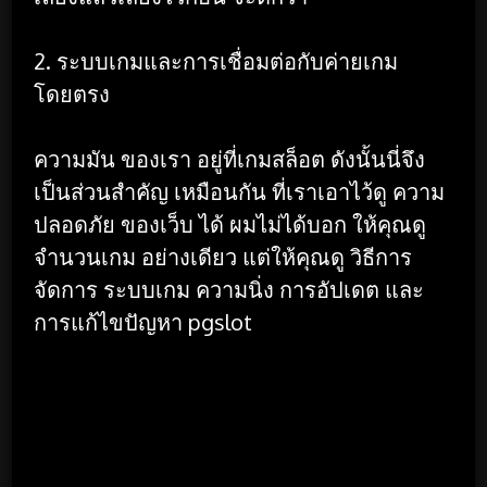
2. ระบบเกมและการเชื่อมต่อกับค่ายเกม
โดยตรง
ความมัน ของเรา อยู่ที่เกมสล็อต ดังนั้นนี่จึง
เป็นส่วนสำคัญ เหมือนกัน ที่เราเอาไว้ดู ความ
ปลอดภัย ของเว็บ ได้ ผมไม่ได้บอก ให้คุณดู
จำนวนเกม อย่างเดียว แต่ให้คุณดู วิธีการ
จัดการ ระบบเกม ความนิ่ง การอัปเดต และ
การแก้ไขปัญหา pgslot