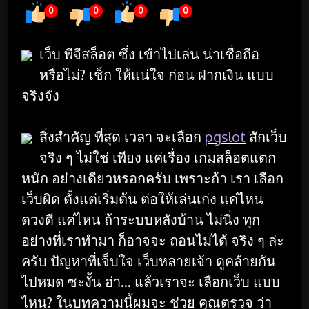
0
0
0
0
Read Time:
5 Minute, 5 Second
เว็บ พีจีสล็อต ซึ่ง เข้าไปเล่น น่าเชื่อถือ
หรือไม่? เช็ก ให้แน่ใจ ก่อน ฝากเงิน แบบ
จริงจัง
สิ่งสำคัญ ที่สุด เวลา จะเลือก
pgslot
สักเว็บ
จริง ๆ ไม่ใช่ เพียง แค่เรื่อง เกมสล็อตแตก
หนัก อย่างเดียวหรอกครับ เพราะถ้า เรา เลือก
เว็บผิด ตั้งแต่เริ่มต้น ต่อให้เล่นเก่ง แค่ไหน
ดวงดี แค่ไหน ถ้าระบบหลังบ้าน ไม่นิ่ง ทุก
อย่างที่เราทำมา ก็อาจจะ ถอนไม่ได้ จริง ๆ ล่ะ
ครับ ปัญหาที่เจ็บใจ เว็บหลายเจ้า ดูคล้ายกัน
ไปหมด ซะงั้น ฮ่า… แล้วเราจะ เลือกเว็บ แบบ
ไหน? ในบทความนี้ผมจะ ช่วย คุณตรวจ ว่า