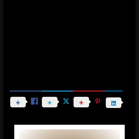
Share