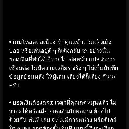
• เกมโหลดต่อเนื่อง: ถ้าคุณเข้าเกมแล้วเด้ง
บ่อย หรือเล่นอยู่ดี ๆ ก็เด้งกลับ ซะอย่างนั้น
ยอดเงินที่ทำได้ ก็หายไป ต่อหน้า แปลว่าการ
เชื่อมต่อ ไม่มีความเสถียร จริง ๆ ไม่เก็บบันทึก
ข้อมูลย้อนหลัง ให้ผู้เล่น เลี่ยงได้ก็เลี่ยง กันนะ
ครับ
• ยอดเงินต้องตรง: เวลาที่คุณกดหมุนแล้ว ไม่
ว่าจะได้หรือเสีย ยอดเงินกับผลเกม ต้องไป
ด้วยกัน ทันที เลย จะไม่มีการหน่วง หรือดีเลย์
ใด ๆ เลย ยอดต้องขึ้นทันที แบบนี้ถึงจะเรียก