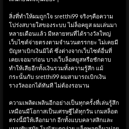
สิ่งที่ทำให้ผมถูกใจ sretthi99 จริงๆคือความ
โปร่งสบายใสของระบบ ไม่ล็อคยูส ผมเล่นมา
หลายเดือนแล้ว มีหลายหนที่ได้รางวัลใหญ่
เว็บไซต์จ่ายตรงตามจำนวนตรรกยะ ไม่เคยมี
ปัญหาเบิกเงินมิได้ ซึ่งต่างจากเว็บไซต์อื่นที่
เคยเจอมาก่อน บางเว็บล็อคยูสหรือชักดาบ
ทำให้เสียอีกทั้งเงินรวมทั้งความรู้สึก แม้
กระนั้นกับ sretthi99 ผมสามารถเบิกเงิน
รางวัลออกได้ทันที ไม่ต้องรอนาน
ความเพลิดเพลินอีกอย่างเป็นทุกครั้งที่เล่นรู้สึก
เหมือนมีโอกาสเป็นเศรษฐีได้ทุกวัน เกมสล็อต
ตรงนี้มีให้เลือกมาก อีกทั้งแบบคลาสสิกและ
แบบทันสมัย โบนัสแตกง่าย แจ็คพอตก็มาบ่อย