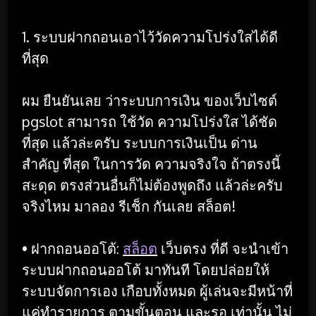
1. ระบบฝากถอนเอาไว้วัดความโปร่งใสได้ดี
ที่สุด
ผม ยืนยันเลย ว่าระบบการเงิน ของเว็บไซต์
pgslot สามารถ ใช้วัด ความโปร่งใส ได้ชัด
ที่สุด แล้วล่ะครับ ระบบการเงินเป็น ด่าน
สำคัญ ที่สุด ในการวัด ความจริงใจ ถ้าตรงนี้
สะดุด ตรงส่วนอื่นก็ไม่ต้องพูดถึง แล้วล่ะครับ
จริงไหม มาลอง รีเช็ก กันเลย สล็อต!
• ฝากถอนออโต้:
สล็อต
เว็บตรง ที่ดี จะนำเข้า
ระบบฝากถอนออโต้ มาทันที โดยปล่อยให้
ระบบจัดการเอง เกือบทั้งหมด ผู้เล่นจะมีหน้าที่
แค่ทำรายการ ตามขั้นตอน และรอ เท่านั้น ไม่