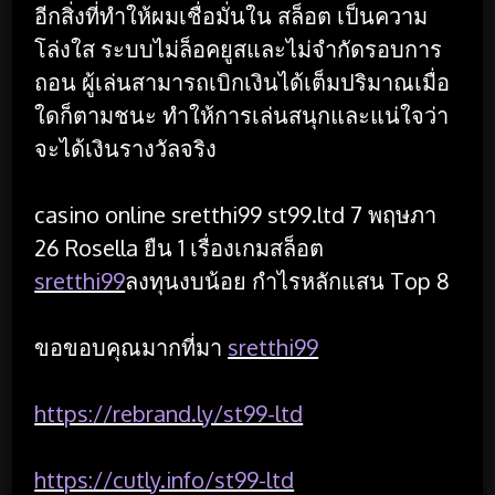
อีกสิ่งที่ทำให้ผมเชื่อมั่นใน สล็อต เป็นความ
โล่งใส ระบบไม่ล็อคยูสและไม่จำกัดรอบการ
ถอน ผู้เล่นสามารถเบิกเงินได้เต็มปริมาณเมื่อ
ใดก็ตามชนะ ทำให้การเล่นสนุกและแน่ใจว่า
จะได้เงินรางวัลจริง
casino online sretthi99 st99.ltd 7 พฤษภา
26 Rosella ยืน 1 เรื่องเกมสล็อต
sretthi99
ลงทุนงบน้อย กำไรหลักแสน Top 8
ขอขอบคุณมากที่มา
sretthi99
https://rebrand.ly/st99-ltd
https://cutly.info/st99-ltd