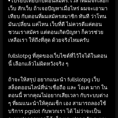
• เปรียบเทียบกับตอนสมัคร: เวลาที่ผมจะเลือก
เว็บ สักเว็บ ถ้าเจอปัญหาเมื่อไหร่ ผมจะเอามา
เทียบ กับตอนที่ผมสมัครสมาชิก ทันที ว่าโทน
มันเปลี่ยน แค่ไหน เว็บที่ดี ไม่ควรดีแค่ตอน
ชวนเราสมัคร แต่ตอนเกิดปัญหา ก็ควรช่วย
เหลือเรา ให้ถึงที่สุด ด้วยจริงไหมครับ
fullslotpg ที่สุดของเว็บไซต์ที่ไว้ใจได้ในตอน
นี้ เลือกแล้วไม่ผิดหวังจริง ๆ
ถ้าจะให้สรุป อยากแนะนำ fullslotpg เว็บ
สล็อตออนไลน์ที่น่าเชื่อถือ และ โอเค มาก ใน
ตอนนี้ หากคุณไม่อยากเสียเวลา กับระบบต่าง
ๆ ที่ผมแนะนำให้คุณเช็ก เอง สามารถลองใช้
บริการ pgslot กับพวกเรา ได้ ไม่ว่าจะเป็น