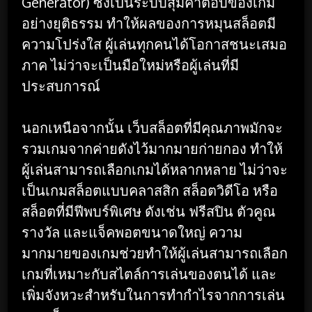
Generator) ซึ่งเป็นระบบสุ่มคำตอบของเกม
อย่างยุติธรรม ทำให้ผลของการหมุนสล็อตมี
ความโปร่งใส ผู้เล่นทุกคนได้โอกาสชนะเสมอ
ภาค ไม่ว่าจะเป็นมือใหม่หรือผู้เล่นที่มี
ประสบการณ์
นอกเหนือจากนั้น เว็บสล็อตที่มีคุณภาพมักจะ
รวมเกมจากค่ายดังไว้มากมายก่ายกอง ทำให้
ผู้เล่นสามารถเลือกเกมได้หลากหลาย ไม่ว่าจะ
เป็นเกมสล็อตแบบคลาสสิก สล็อตวิดีโอ หรือ
สล็อตที่มีฟีพบร์พิเศษ ดังเช่น ฟรีสปิน ตัวคูณ
รางวัล และแจ็คพอตขนาดใหญ่ ความ
มากมายของเกมช่วยทำให้ผู้เล่นสามารถเลือก
เกมที่เหมาะกับสไตล์การเล่นของตนได้ และ
เพิ่มจังหวะสำหรับในการทำกำไรจากการเล่น