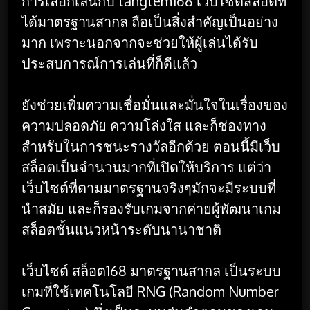
การเลือกเล่นกับ tangtem168 เว็บไซต์สล็อตที่
ได้มาตรฐานสากล ถือเป็นสิ่งสำคัญเป็นอย่าง
มาก เพราะนอกจากจะช่วยให้ผู้เล่นได้รับ
ประสบการณ์การเล่นที่ก็ดีแล้ว
ยังช่วยเพิ่มความเชื่อมั่นและมั่นใจในเรื่องของ
ความปลอดภัย ความโล่งใส และก็ช่องทาง
สำหรับในการชนะรางวัลอีกด้วย ตอนนี้มีเว็บ
สล็อตเป็นจำนวนมากที่เปิดให้บริการ แต่ว่า
เว็บไซต์ที่ตามมาตรฐานจริงๆมักจะมีระบบที่
นำสมัย และก็รองรับเกมจากค่ายผู้พัฒนาเกม
สล็อตชั้นแนวหน้าระดับนานาชาติ
เว็บไซต์ สล็อต168 มาตรฐานสากล เป็นระบบ
เกมที่ใช้เทคโนโลยี RNG (Random Number