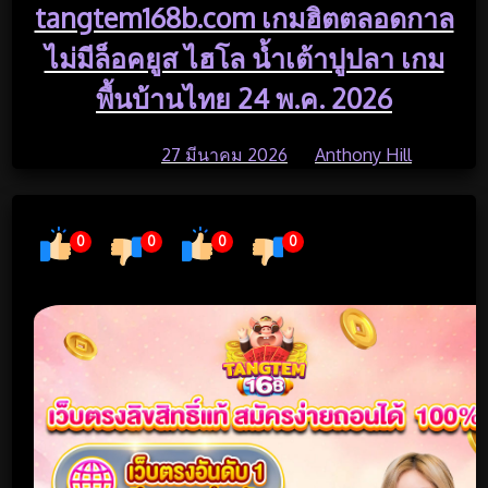
tangtem168b.com เกมฮิตตลอดกาล
ไม่มีล็อคยูส ไฮโล น้ำเต้าปูปลา เกม
พื้นบ้านไทย 24 พ.ค. 2026
Posted on
27 มีนาคม 2026
by
Anthony Hill
0
0
0
0
Read Time:
5 Minute, 22 Second