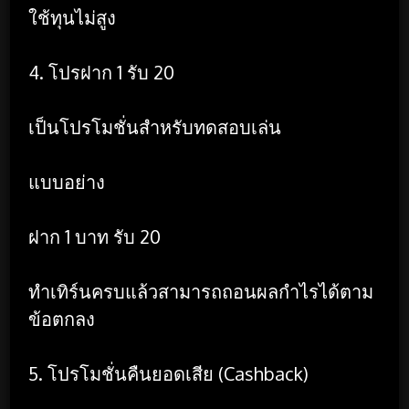
ใช้ทุนไม่สูง
4. โปรฝาก 1 รับ 20
เป็นโปรโมชั่นสำหรับทดสอบเล่น
แบบอย่าง
ฝาก 1 บาท รับ 20
ทำเทิร์นครบแล้วสามารถถอนผลกำไรได้ตาม
ข้อตกลง
5. โปรโมชั่นคืนยอดเสีย (Cashback)