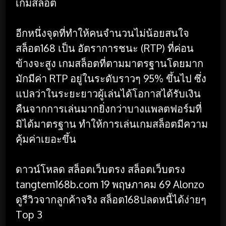
เกมสล็อต
อีกหนึ่งจุดที่ทำให้คนจำนวนไม่น้อยสนใจ
สล็อต168 เป็น อัตราการชนะ (RTP) ที่ค่อน
ข้างจะสูง เกมสล็อตที่ตามมาตรฐานโดยมาก
มักมีค่า RTP อยู่ในระดับราวๆ 95% ขึ้นไป ซึ่ง
แปลว่าในระยะยาวผู้เล่นได้โอกาสได้รับเงิน
คืนจากการเล่นมากยิ่งกว่าบางแพลตฟอร์มที่
มิได้มาตรฐาน ทำให้การเล่นเกมสล็อตมีความ
คุ้มค่าเยอะขึ้น
ดาวน์โหลด สล็อตเว็บตรง สล็อตเว็บตรง
tangtem168b.com 19 พฤษภาคม 69 Alonzo
ดูรีวิวจากลูกค้าจริง สล็อต168ปลดหนี้ได้ง่ายๆ
Top 3