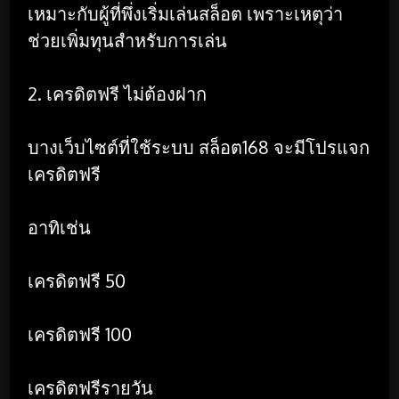
เหมาะกับผู้ที่พึ่งเริ่มเล่นสล็อต เพราะเหตุว่า
ช่วยเพิ่มทุนสำหรับการเล่น
2. เครดิตฟรี ไม่ต้องฝาก
บางเว็บไซต์ที่ใช้ระบบ สล็อต168 จะมีโปรแจก
เครดิตฟรี
อาทิเช่น
เครดิตฟรี 50
เครดิตฟรี 100
เครดิตฟรีรายวัน