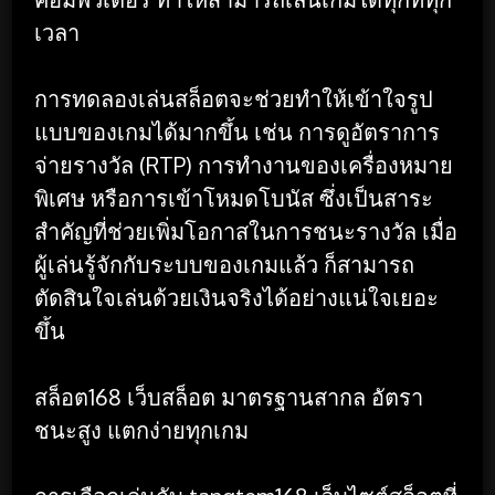
เวลา
การทดลองเล่นสล็อตจะช่วยทำให้เข้าใจรูป
แบบของเกมได้มากขึ้น เช่น การดูอัตราการ
จ่ายรางวัล (RTP) การทำงานของเครื่องหมาย
พิเศษ หรือการเข้าโหมดโบนัส ซึ่งเป็นสาระ
สำคัญที่ช่วยเพิ่มโอกาสในการชนะรางวัล เมื่อ
ผู้เล่นรู้จักกับระบบของเกมแล้ว ก็สามารถ
ตัดสินใจเล่นด้วยเงินจริงได้อย่างแน่ใจเยอะ
ขึ้น
สล็อต168 เว็บสล็อต มาตรฐานสากล อัตรา
ชนะสูง แตกง่ายทุกเกม