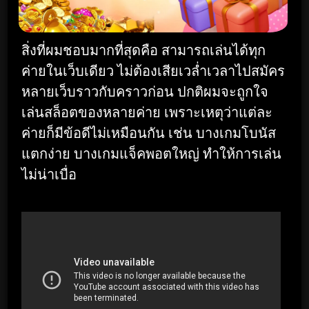
สิ่งที่ผมชอบมากที่สุดคือ สามารถเล่นได้ทุก
ค่ายในเว็บเดียว ไม่ต้องเสียเวล่ำเวลาไปสมัคร
หลายเว็บราวกับคราวก่อน ปกติผมจะถูกใจ
เล่นสล็อตของหลายค่าย เพราะเหตุว่าแต่ละ
ค่ายก็มีข้อดีไม่เหมือนกัน เช่น บางเกมโบนัส
แตกง่าย บางเกมแจ็คพอตใหญ่ ทำให้การเล่น
ไม่น่าเบื่อ