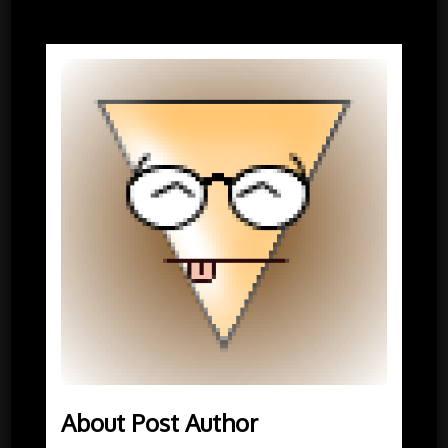
About Post Author