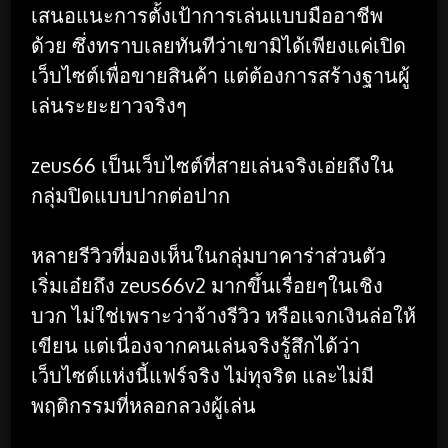
เสนอแนะการตั้งเป้าการเล่นแบบมืออาชีพ
ด้วย ซึ่งทราบเลยทันทีว่าเขามิได้เพียงแค่เปิด
เว็บไซต์เพื่อขายสินค้า แต่ต้องการสร้างฐานผู้
เล่นระยะยาวจริงๆ
zeus66 เป็นเว็บไซต์ที่สายเล่นจริงเอ่ยถึงใน
กลุ่มปิดแบบปากต่อปาก
หลายรีวิวที่มองเห็นในกลุ่มบาคาร่าส่วนตัว
เริ่มเอ๋ยถึง zeus66v2 มากขึ้นเรื่อยๆในเชิง
บวก ไม่ใช่เพราะว่าจ้างรีวิว หรือแจกเงินล่อให้
เขียน แต่เนื่องจากคนเล่นจริงรู้สึกได้ว่า
เว็บไซต์แห่งนี้แฟร์จริง ไม่ทุจริต และไม่มี
พฤติกรรมที่หลอกลวงผู้เล่น