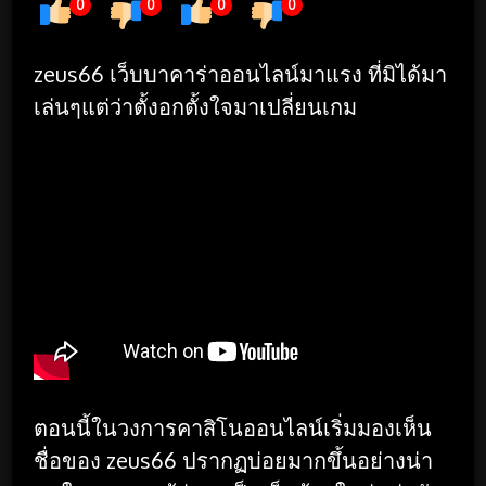
0
0
0
0
Read Time:
5 Minute, 26 Second
zeus66 เว็บบาคาร่าออนไลน์มาแรง ที่มิได้มา
เล่นๆแต่ว่าตั้งอกตั้งใจมาเปลี่ยนเกม
ตอนนี้ในวงการคาสิโนออนไลน์เริ่มมองเห็น
ชื่อของ zeus66 ปรากฏบ่อยมากขึ้นอย่างน่า