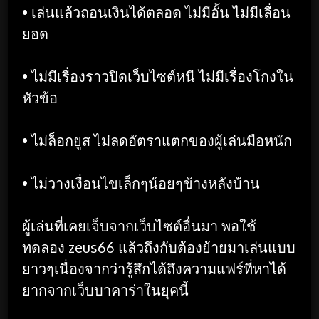
• เล่นแล้วถอนเงินได้ตลอด ไม่มีอั้น ไม่มีเลื่อน
ยอด
• ไม่มีเรื่องราวปิดเว็บไซต์หนี ไม่มีเรื่องโกงใน
หัวข้อ
• ไม่ล็อกยูส ไม่ลดอัตราแตกของผู้เล่นมือหนัก
• ไม่วางเงื่อนไขเล็กๆน้อยๆข้างหลังบ้าน
ผู้เล่นที่เคยเจ็บจากเว็บไซต์อื่นมา พอใช้
ทดลอง zeus66 แล้วถึงกับต้องย้ายมาเล่นแบบ
ยาวๆเนื่องจากว่ารู้สึกได้ถึงความแฟร์ที่หาได้
ยากจากเว็บบาคาร่าในยุคนี้