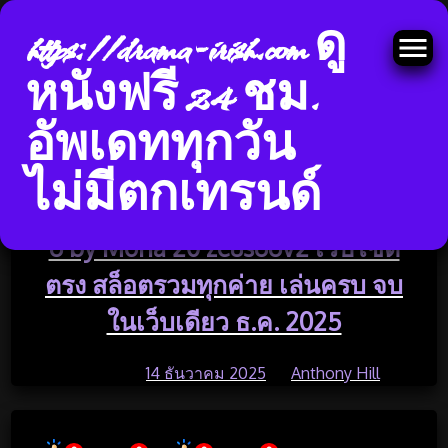
https://drama-irish.com ดู
หนังฟรี 24 ชม.
อัพเดททุกวัน
Skip
ไม่มีตกเทรนด์
พนันออนไลน์ เว็บแม่ ใหม่ล่าสุด Top
to
content
6 by Mona 20 zeus66v2 เวปไซต์
ตรง สล็อตรวมทุกค่าย เล่นครบ จบ
ในเว็บเดียว ธ.ค. 2025
Posted on
14 ธันวาคม 2025
by
Anthony Hill