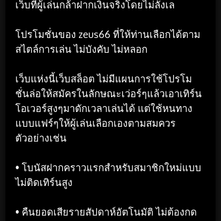
เว็บที่ผู้เล่นกล้าฝากเงินจริงโดยไม่ลังเล
โปรโมชั่นของ zeus66 ที่ให้ท่านเลือกได้ตาม
สไตล์การเล่น ไม่บังคับ ไม่หลอก
เว็บแห่งนี้เว็บสล็อต ไม่มีแผนการใช้โปรโม
ชั่นล่อให้สมัครในลักษณะเว่อร์ๆแล้วเอาเทิร์น
โอเวอร์สูงๆมาดักเวลาเล่นได้ แต่ใช้หนทาง
แบบแฟร์ๆให้ผู้เล่นเลือกเองตามสมควร
ตัวอย่างเช่น
• โบนัสฝากคราวแรกสำหรับสมาชิกใหม่แบบ
ไม่ติดเทิร์นสูง
• คืนยอดเสียรายสัปดาห์อัตโนมัติ ไม่ต้องกด