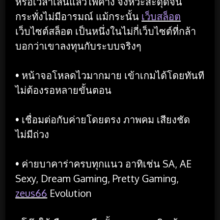
หรือเวลาเล่นแล้วไพ่ค้าง จังหวะสะดุดจน
กระทั่งไม่มีอารมณ์ แม้กระนั้น
เว็บสล็อต
เว็บไซต์สล็อต เป็นหนึ่งในไม่กี่เว็บไซต์ที่กล้า
บอกว่าเขาลงทุนกับระบบจริงๆ
• หน้าจอโหลดไวมากมาย เข้าเกมได้โดยทันที
ไม่ต้องรอหลายขั้นตอน
• เชื่อมต่อกับค่ายโดยตรง ภาพคม เสียงชัด
ไม่มีถ่วง
• ค่ายบาคาร่าครบทุกแนว อาทิเช่น SA, AE
Sexy, Dream Gaming, Pretty Gaming,
zeus66
Evolution