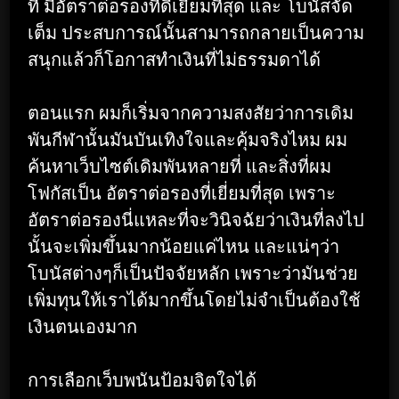
ที่ มีอัตราต่อรองที่ดีเยี่ยมที่สุด และ โบนัสจัด
เต็ม ประสบการณ์นั้นสามารถกลายเป็นความ
สนุกแล้วก็โอกาสทำเงินที่ไม่ธรรมดาได้
ตอนแรก ผมก็เริ่มจากความสงสัยว่าการเดิม
พันกีฬานั้นมันบันเทิงใจและคุ้มจริงไหม ผม
ค้นหาเว็บไซต์เดิมพันหลายที่ และสิ่งที่ผม
โฟกัสเป็น อัตราต่อรองที่เยี่ยมที่สุด เพราะ
อัตราต่อรองนี่แหละที่จะวินิจฉัยว่าเงินที่ลงไป
นั้นจะเพิ่มขึ้นมากน้อยแค่ไหน และแน่ๆว่า
โบนัสต่างๆก็เป็นปัจจัยหลัก เพราะว่ามันช่วย
เพิ่มทุนให้เราได้มากขึ้นโดยไม่จำเป็นต้องใช้
เงินตนเองมาก
การเลือกเว็บพนันป้อมจิตใจได้