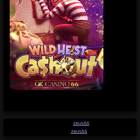
%
%
Excited
Sleepy
0
0
%
%
Angry
Surprise
0
0
%
%
…
Posted in
zeus66
Tagged
zeus66