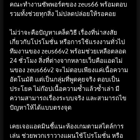
คณะทำงานซัพพอร์ตของ zeus66 พร้อมตอบ
รวมทั้งช่วยทุกสิ่ง ไม่ปลดปล่อยให้รอคอย
ไม่ว่าจะคือปัญหาเคล็ดวิธี เรื่องที่น่าสงสัย
เกี่ยวกับโปรโมชั่น หรือการใช้แรงงานทั่วไป
ทีมงานของ zeus66v2 พร้อมช่วยเหลือตลอด
24 ชั่วโมง สิ่งที่ต่างจากหลายเว็บคือแอดไม่
นของ zeus66v2 จะไม่ตอบเพียงแค่เนื้อความ
อัตโนมัติ แต่เป็นกลุ่มที่พูดคุยจริง ตอบเป็น
ประโยค ไม่ก๊อปเนื้อความซ้ำแล้วซ้ำเล่า มี
ความสามารถเรื่องระบบจริง และสามารถไข
ปัญหาให้ได้แบบตรงจุด
เคยเจอแอดมินชี้แนะห้องเกมตามสไตล์การ
เล่น ช่วยพวกเราวางแผนใช้โปรโมชั่น หรือ