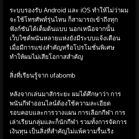
ระบบรองรับ Android และ iOS ทำให้ไม่ว่าผม
จะใช้โทรศัพท์รุ่นไหน ก็สามารถเข้าถึงทุก
ฟังก์ชันได้เต็มต้นแบบ นอกเหนือจากนั้น
เว็บไซต์พนันหลายแห่งยังมีระบบแจ้งเตือน
เมื่อมีการแข่งสำคัญหรือโปรโมชั่นพิเศษ
ทำให้ผมไม่เสียโอกาสสำคัญ
สิ่งที่เรียนรู้จาก ufabomb
หลังจากเล่นมาสักระยะ ผมได้ศึกษาว่า การ
พนันกีฬาออนไลน์ต้องใช้ความละเอียด
รอบคอบและการวางแผน การเลือกกีฬา การ
เล่าเรียนกลุ่มและก็นักกีฬา รวมทั้งการจัดการ
เงินทุน เป็นสิ่งที่สำคัญไม่แพ้ความรื้นเริง