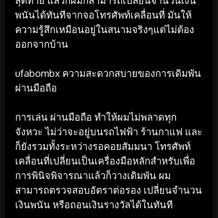
สุดท้าย แล้วก็ผมก็สามารถเปลี่ยนจำนวนเงิน
พนันได้ทันทีจากจอโทรศัพท์เคลื่อนที่ มันให้
ความรู้สึกเหมือนอยู่ในสนามจริงๆแต่ไม่ต้อง
ออกจากบ้าน
ufabombx ความสะดวกสบายของการเดิมพัน
ผ่านมือถือ
การเล่น ผ่านมือถือ ทำให้ผมไม่พลาดทุก
จังหวะ ไม่ว่าจะอยู่บนรถไฟฟ้า ร้านกาแฟ และ
ก็ยังรวมทั้งระหว่างรอคอยสัมมนา โทรศัพท์
เคลื่อนที่เปลี่ยนเป็นเครื่องมือหลักสำหรับเพื่อ
การพินิจพิจารณาแล้วก็วางเดิมพัน ผม
สามารถตรวจสอบอัตราต่อรอง เปลี่ยนจำนวน
เงินพนัน หรือถอนเงินรางวัลได้ในทันที