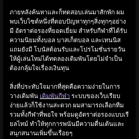
ภายหลังค้นหาและก็ทดสอบเล่นมาสักพัก ผม
พบเว็บไซต์หนึ่งที่ตอบปัญหาทุกๆสิ่งทุกๆอย่าง
มี อัตราต่อรองที่ยอดเยี่ยม สำหรับกีฬาที่ได้รับ
ความนิยมทั้งบอล บาสเก็ตบอล และเทนนิส
แถมยังมี โบนัสต้อนรับและโปรโมชั่นรายวัน
ให้ผู้เล่นใหม่ได้ทดลองเดิมพันโดยไม่จำเป็น
ต้องกลุ้มใจเรื่องเงินทุน
สิ่งที่ประทับใจมากที่สุดคือความง่ายในการ
วางเดิมพัน
เดิมพันกีฬา
ระบบของเว็บเรียบ
ง่ายแล้วก็ใช้งานสะดวก ผมสามารถเลือกทีม
รวมทั้งกีฬาที่พอใจ พร้อมดูอัตราต่อรองแบบเรี
ยลไทม์ ทำให้ทุกการพนันมีความตื่นเต้นและ
สนุกสนานเพิ่มขึ้นเรื่อยๆ