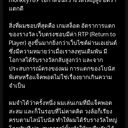
แตกดี
สิ่งที่ผมชอบที่สุดคือ เกมสล็อต อัตราการแตก
ของรางวัล เว็บตรงชอบมีค่า RTP (Return to
Player) สูงขึ้นมากยิ่งกว่าเว็บไซต์ผ่านเอเย่นต์
ซึ่งมีความหมายว่าเมื่อเราลงทุนเดิมพัน มี
โอกาสได้รับรางวัลกลับสูงกว่า และจาก
ประสบการณ์ตรงของผม การแตกของโบนัส
พิเศษหรือแจ็คพอตไม่ใช่เรื่องยากเกินความ
จำเป็น
ผมจำได้ว่าครั้งหนึ่ง ผมเล่นเกมที่มีแจ็คพอต
สะสม และก็ในรอบที่ไม่คาดคิด วงล้อก็เรียง
ครบตามไลน์โบนัส ทำให้ผมได้รับรางวัลใหญ่