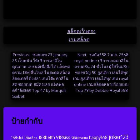
Posted in
สล็อตเว็บตรง
Tagged
เกมสล็อต
แนะแนว
Previous:
ซอยเบท 23 January
Next:
รอยัล558 7 พ.ย. 2568
25 เว็บพนัน ให้บริการคาสิโน
royal online บริการเกมคาสิโน
เรื่อง
คุณภาพ แบรนด์เชื่อถือได้ แจ็คพอ
ครบครัน 24 ชั่วโมง ผู้ใช้ใหม่รับ
ตรวม 13M ลื่นไหล ไม่สะดุด สล็อต
ของขวัญ 50 ยูสเดียว เล่นได้ทุก
ล็อตเตอรี่ ยิงปลา เกมโต๊ะ คาสิโน
เกม ยูสเดียว เล่นได้ทุกเกม royal
สด ซอยเบท สมัครเลย แจ็คพอ
online เกมสล็อตหลายร้อยแบบ
ตกำลังแตก Top 47 by Marquis
Top 79 by Debbie Royal558
Soibet
ป้ายกำกับ
joker123
918kiss
188betth
happy168
168slot
168สล็อต
918kissauto