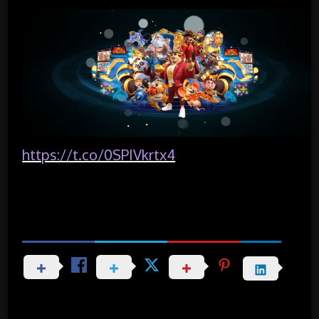
https://t.co/0SPIVkrtx4
Share