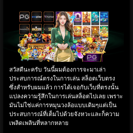
สวัสดีนะครับ วันนี้ผมต้องการจะมาเล่า
ประสบการณ์ตรงในการเล่น สล็อตเว็บตรง
ซึ่งสำหรับผมแล้ว การได้เจอกับเว็บที่ตรงนั้น
แปลงความรู้สึกในการเล่นสล็อตไปเลย เพราะ
มันไม่ใช่แค่การหมุนวงล้อแบบเดิมๆแต่เป็น
ประสบการณ์ที่เต็มไปด้วยจังหวะและก็ความ
เพลิดเพลินที่หลากหลาย