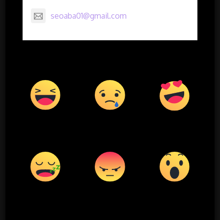
seoaba01@gmail.com
Happy
Sad
Excited
0
%
0
%
0
%
Sleepy
Angry
Surprise
0
%
0
%
0
%