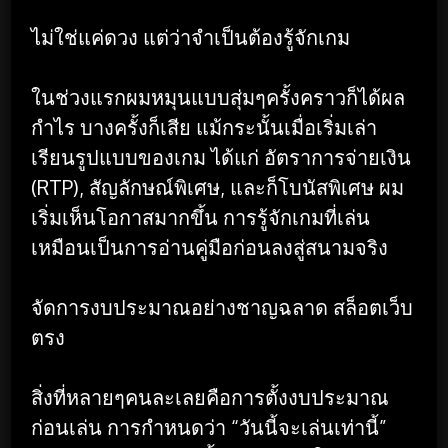
ไม่ใช่แค่ดวง แต่ว่าจำเป็นต้องรู้จักเกม
ในช่วงแรกผมหมุนแบบสุ่มๆครั้งคราวก็ได้ผล
กำไร บางครั้งก็เสีย แม้กระนั้นเมื่อเริ่มเล่า
เรียนรูปแบบของเกม ได้แก่ อัตราการจ่ายเงิน
(RTP), สัญลักษณ์พิเศษ, และก็โบนัสพิเศษ ผม
เริ่มเห็นโอกาสมากขึ้น การรู้จักเกมที่เล่น
เหมือนเป็นการอ่านคู่มือก่อนลงสู่สนามจริง
จัดการงบประมาณอย่างชาญฉลาด สล็อตเว็บ
ตรง
สิ่งที่หลายๆคนละเลยคือการตั้งงบประมาณ
ก่อนเล่น การกำหนดว่า “วันนี้จะเล่นเท่านี้”