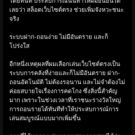
โดยทันที ประสบการณ์นั้นทำให้ผมยืนยันได้
เลยว่า สล็อตเว็บไซต์ตรง ช่วยเพิ่มจังหวะชนะ
จริง
ระบบฝาก-ถอนง่าย ไม่มีอันตราย และก็
โปร่งใส
อีกหนึ่งเหตุผลที่ผมเลือกเล่นเว็บไซต์ตรงเป็น
ระบบการคลังที่ง่ายและก็ไม่มีอันตราย ฝาก-
ถอนอัตโนมัติ ไม่ต้องรอนาน และไม่จำต้องไม่
ค่อยสบายใจเรื่องการคดโกง ซึ่งสิ่งนี้สำคัญ
มาก เพราะในช่วงเวลาที่เราชนะรางวัลใหญ่
การถอนรายได้ทันทีทำให้ประสบการณ์การ
เล่นสมบูรณ์แบบมากเพิ่มขึ้น