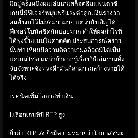
มีอยู่ครั้งหนึ่งผมเล่นเกมสล็อตธีมแฟนตาซี
เกมนี้มีฟีเจอร์หมุนฟรีและตัวคูณเงินรางวัล
ผมตั้งงบไว้ไม่สูงมากมาย แต่ว่าบังเอิญได้
ฟีเจอร์โบนัสชิดกันบ่อยมาก ทำให้ผลกำไรที่
ได้พุ่งขึ้นแบบไม่คาดคิด ประสบการณ์คราว
นั้นทำให้ผมมีความคิดว่าเกมสล็อตมิได้เป็น
แค่เกมโชค แต่ว่าถ้าหากรู้เรื่องวิธีเล่นรวมทั้ง
จับจังหวะจังหวะดีๆมันก็สามารถสร้างรายได้
ได้จริง
เทคนิคเพิ่มโอกาสทำเงิน
1.เลือกเกมที่มี RTP สูง
ยิ่งค่า RTP สูง ยิ่งมีความหมายว่าโอกาสชนะ