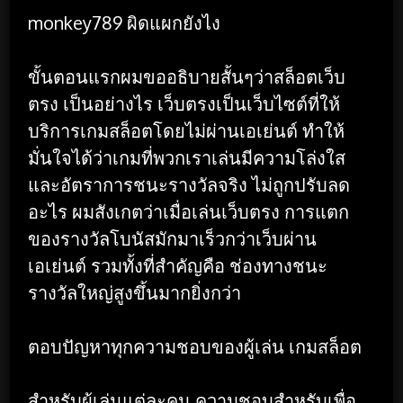
monkey789 ผิดแผกยังไง
ขั้นตอนแรกผมขออธิบายสั้นๆว่าสล็อตเว็บ
ตรง เป็นอย่างไร เว็บตรงเป็นเว็บไซต์ที่ให้
บริการเกมสล็อตโดยไม่ผ่านเอเย่นต์ ทำให้
มั่นใจได้ว่าเกมที่พวกเราเล่นมีความโล่งใส
และอัตราการชนะรางวัลจริง ไม่ถูกปรับลด
อะไร ผมสังเกตว่าเมื่อเล่นเว็บตรง การแตก
ของรางวัลโบนัสมักมาเร็วกว่าเว็บผ่าน
เอเย่นต์ รวมทั้งที่สำคัญคือ ช่องทางชนะ
รางวัลใหญ่สูงขึ้นมากยิ่งกว่า
ตอบปัญหาทุกความชอบของผู้เล่น เกมสล็อต
สำหรับผู้เล่นแต่ละคน ความชอบสำหรับเพื่อ