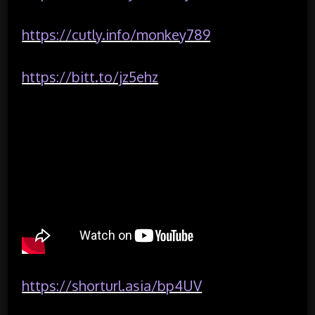
https://cutly.info/monkey789
https://bitt.to/jz5ehz
https://shorturl.asia/bp4UV