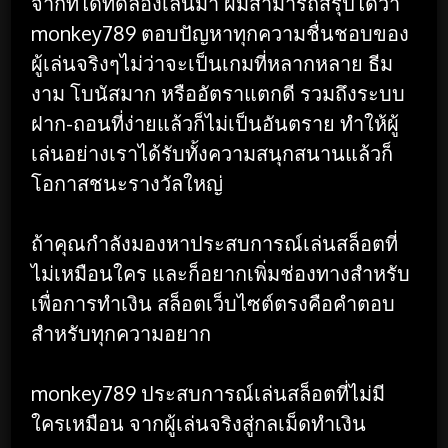
จากที่ได้ทดลองเล่นมา ผมสามารถสรุปได้ว่า
monkey789 ตอบปัญหาทุกความชื่นชอบของ
ผู้เล่นจริงๆไม่ว่าจะเป็นเกมที่หลากหลาย ธีม
งาม โบนัสมาก หรืออัตราแตกดี รวมถึงระบบ
ฝาก-ถอนที่ง่ายแล้วก็ไม่เป็นอันตราย ทำให้ผู้
เล่นอย่างเราได้รับทั้งความสนุกสนานแล้วก็
โอกาสชนะรางวัลใหญ่
ถ้าคุณกำลังมองหาประสบการณ์เล่นสล็อตที่
ไม่เหมือนใคร และก็อยากเพิ่มช่องทางสำหรับ
เพื่อการทำเงิน สล็อตเว็บไซต์ตรงคือคำตอบ
สำหรับทุกความอยาก
monkey789 ประสบการณ์เล่นสล็อตที่ไม่มี
ใครเหมือน จากผู้เล่นจริงสู่กลเม็ดทำเงิน