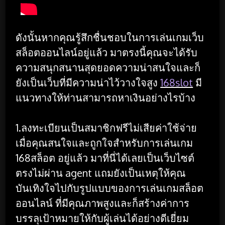
ดังนั้นหากคุณรู้สึกชื่นชอบในการเล่นเกมเว็บ
สล็อตออนไลน์อยู่แล้ว มาตรงนี้คุณจะได้รับ
ความสนุกสนานสุดยอดความน่าสนใจและก็
ยังเป็นเว็บที่มีความน่าไว้วางใจสูง
168slot
มี
แนวทางให้ท่านสามารถหาเงินอย่างไรบ้าง
1.ลงทะเบียนเป็นสมาชิกฟรีไม่เสียค่าใช้จ่าย
เมื่อคุณสนใจและถูกใจสำหรับการเล่นเกม
168สล็อต อยู่แล้ว มาที่นี่ได้เลยเป็นเว็บไซต์
ตรงไม่ผ่าน agent แถมยังเป็นเหตุให้คุณ
บันเทิงใจไปกับรูปแบบของการเล่นเกมสล็อต
ออนไลน์ ที่มีคุณภาพสูงและก็สร้างค่าการ
บรรลุเป้าหมายให้กับผู้เล่นได้อย่างดีเยี่ยม