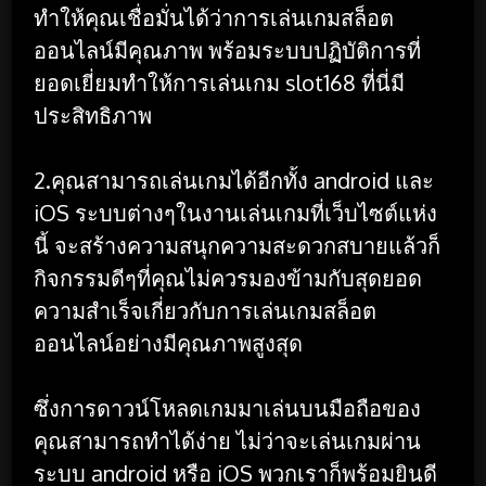
ทำให้คุณเชื่อมั่นได้ว่าการเล่นเกมสล็อต
ออนไลน์มีคุณภาพ พร้อมระบบปฏิบัติการที่
ยอดเยี่ยมทำให้การเล่นเกม slot168 ที่นี่มี
ประสิทธิภาพ
2.คุณสามารถเล่นเกมได้อีกทั้ง android และ
iOS ระบบต่างๆในงานเล่นเกมที่เว็บไซต์แห่ง
นี้ จะสร้างความสนุกความสะดวกสบายแล้วก็
กิจกรรมดีๆที่คุณไม่ควรมองข้ามกับสุดยอด
ความสำเร็จเกี่ยวกับการเล่นเกมสล็อต
ออนไลน์อย่างมีคุณภาพสูงสุด
ซึ่งการดาวน์โหลดเกมมาเล่นบนมือถือของ
คุณสามารถทำได้ง่าย ไม่ว่าจะเล่นเกมผ่าน
ระบบ android หรือ iOS พวกเราก็พร้อมยินดี