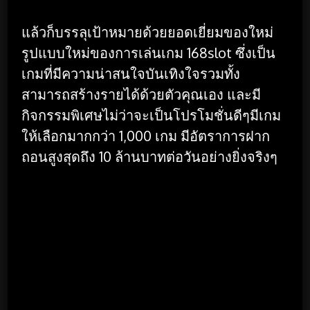
แล้วก็บรรลุเป้าหมายด้วยยอดเยี่ยมของใหม่
รูปแบบใหม่ของการเล่นเกม 168slot ซึ่งเป็น
เกมที่มีความน่าสนใจบันเทิงใจรวมทั้ง
สามารถสร้างรายได้ด้วยตัวคุณเอง และมี
กิจกรรมพิเศษไม่ว่าจะเป็นโปรโมชั่นดีๆมีเกม
ให้เลือกมากกว่า 1,000 เกม มีอัตราการฝาก
ถอนสูงสุดถึง 10 ล้านบาทต่อวันอย่างยิ่งจริงๆ