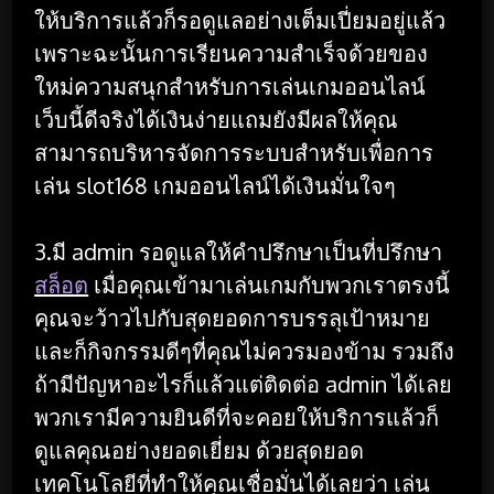
ให้บริการแล้วก็รอดูแลอย่างเต็มเปี่ยมอยู่แล้ว
เพราะฉะนั้นการเรียนความสำเร็จด้วยของ
ใหม่ความสนุกสำหรับการเล่นเกมออนไลน์
เว็บนี้ดีจริงได้เงินง่ายแถมยังมีผลให้คุณ
สามารถบริหารจัดการระบบสำหรับเพื่อการ
เล่น slot168 เกมออนไลน์ได้เงินมั่นใจๆ
3.มี admin รอดูแลให้คำปรึกษาเป็นที่ปรึกษา
สล็อต
เมื่อคุณเข้ามาเล่นเกมกับพวกเราตรงนี้
คุณจะว้าวไปกับสุดยอดการบรรลุเป้าหมาย
และก็กิจกรรมดีๆที่คุณไม่ควรมองข้าม รวมถึง
ถ้ามีปัญหาอะไรก็แล้วแต่ติดต่อ admin ได้เลย
พวกเรามีความยินดีที่จะคอยให้บริการแล้วก็
ดูแลคุณอย่างยอดเยี่ยม ด้วยสุดยอด
เทคโนโลยีที่ทำให้คุณเชื่อมั่นได้เลยว่า เล่น