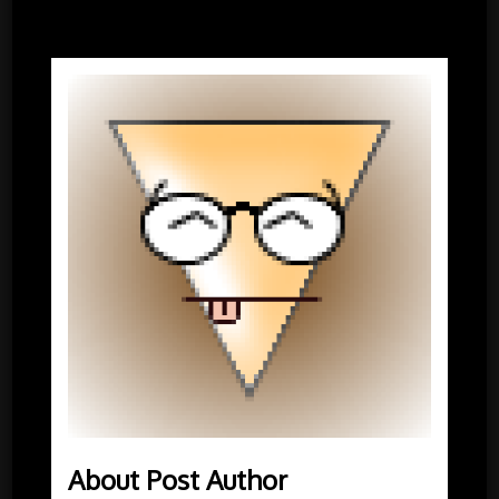
About Post Author