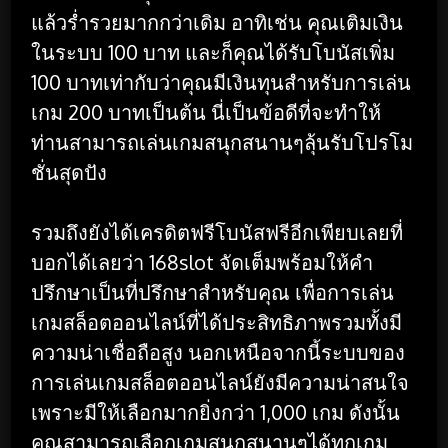
แล้วร่ำรวยมากกว่าเดิม อาทิเช่น คุณเติมเงิน
ในระบบ 100 บาท และก็คุณได้รับโบนัสเพิ่ม
100 บาทเท่ากับว่าคุณมีเงินทุนสำหรับการเล่น
เกม 200 บาทเป็นต้น นี่เป็นข้อดีที่จะทำให้
ท่านสามารถเล่นเกมสนุกสนานๆลุ้นรับโปรโม
ชั่นสุดปัง
รวมถึงยังได้เครดิตฟรีโบนัสฟรีอีกเพียบเลยที่
บอกได้เลยว่า 168slot จัดเต็มพร้อมให้คำ
ปรึกษาเป็นที่ปรึกษาสำหรับคุณ เพื่อการเล่น
เกมสล็อตออนไลน์ที่ได้ประสิทธิภาพรวมทั้งมี
ความน่าเชื่อถือสูง นอกเหนือจากนี้ระบบของ
การเล่นเกมสล็อตออนไลน์ยังมีความน่าสนใจ
เพราะมีให้เลือกมากยิ่งกว่า 1,000 เกม ดังนั้น
คุณสามารถเลือกเกมสนุกสนานๆได้ทุกเกม