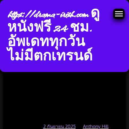
https://drama-irish.com ดู
หนังฟรี 24 ชม.
อัพเดททุกวัน
Skip
ไม่มีตกเทรนด์
168slot สายฟรี งบน้อยอยากปั่นนาน
to
content
สมัครเลย Top 47 by Alyssa
168slotvip.me สล็อตทดลองเล่น ฟรี
เกมสด เล่นกันสดๆจากบ่อน คาสิโน
ออนไลน์ระดับ VIP 168สล็อต มั่นคง
ปลอดภัย โอนไว 28 October 2025
Posted on
2 กันยายน 2025
by
Anthony Hill