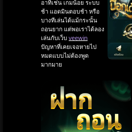
อาทิเช่น เกมน้อย ระบบ
ช้า แอดมินตอบช้า หรือ
บางทีเล่นได้แม้กระนั้น
ถอนยาก แต่พอเราได้ลอง
เล่นกับเว็บ
veewin
ปัญหาที่เคยเจอหายไป
หมดแบบไม่ต้องพูด
มากมาย