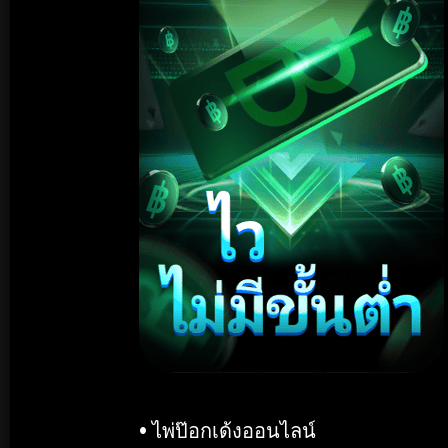
• ไพ่ป๊อกเด้งออนไลน์