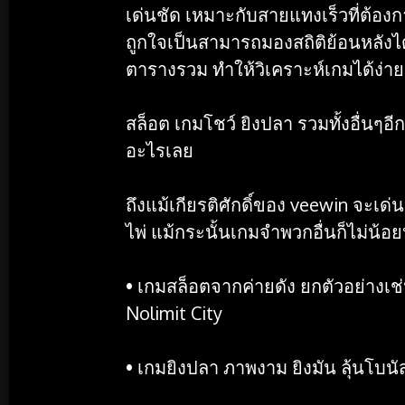
เด่นชัด เหมาะกับสายแทงเร็วที่ต้องก
ถูกใจเป็นสามารถมองสถิติย้อนหลังได
ตารางรวม ทำให้วิเคราะห์เกมได้ง่ายแล
สล็อต เกมโชว์ ยิงปลา รวมทั้งอื่นๆอี
อะไรเลย
ถึงแม้เกียรติศักดิ์ของ veewin จะเด
ไพ่ แม้กระนั้นเกมจำพวกอื่นก็ไม่น้อยห
• เกมสล็อตจากค่ายดัง ยกตัวอย่างเช่น
Nolimit City
• เกมยิงปลา ภาพงาม ยิงมัน ลุ้นโบน