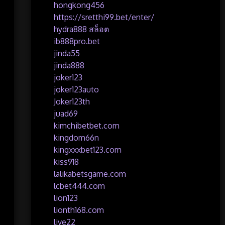
hongkong456
https://sretthi99.bet/enter/
hydra888 สล็อต
ib888pro.bet
jinda55
jinda888
joker123
joker123auto
Joker123th
juad69
kimchibetbet.com
kingdom66n
kingxxxbet123.com
kiss918
lalikabetsgame.com
lcbet444.com
lion123
lionth168.com
live22