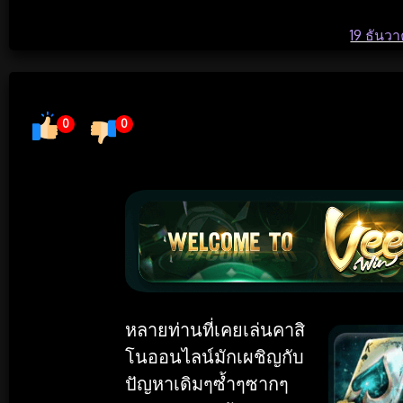
Posted on
19 ธันว
0
0
Read Time:
5 Minute, 16 Second
หลายท่านที่เคยเล่นคาสิ
โนออนไลน์มักเผชิญกับ
ปัญหาเดิมๆซ้ำๆซากๆ