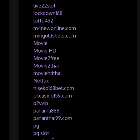
live22slot
lockdown168
lotto432
m4newonline.com
mmgoldsbets.com
Movie
Movie HD
Movie2free
Movie2thai
moviehdthai
Netflix
niseko168bet.com
okcasino159.com
p2vvip
panama888
pananthai99.com
pg
pg slot