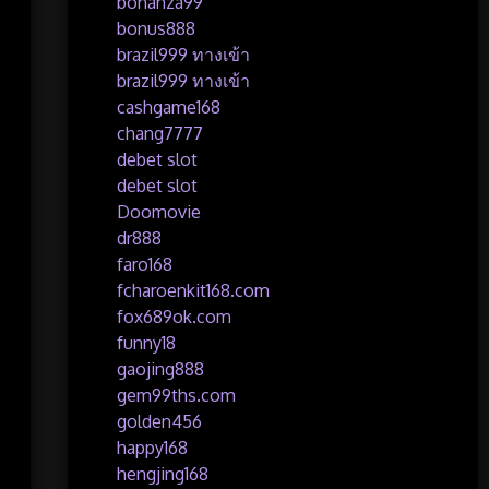
bonanza99
bonus888
brazil999 ทางเข้า
brazil999 ทางเข้า
cashgame168
chang7777
debet slot
debet slot
Doomovie
dr888
faro168
fcharoenkit168.com
fox689ok.com
funny18
gaojing888
gem99ths.com
golden456
happy168
hengjing168