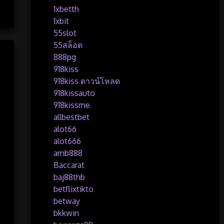
1xbetth
1xbit
55slot
55สล็อต
888pg
918kiss
918kiss ดาวน์โหลด
918kissauto
918kissme
allbestbet
alot66
alot666
amb888
Baccarat
baj88thb
betflixtikto
betway
bkkwin