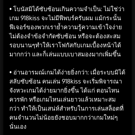
• โบนัสมิได้ซับซ้อนเกินความจำเป็น: ไม่ใช่ว่า
เกม 918kiss จะไม่มีฟีพบร์ครับผม แม้กระนั้น
ฟีเจอร์ของพวกเราย้ำความรู้ความเข้าใจง่าย
ไม่ต้องจำข้อจำกัดซับซ้อน หรือจะต้องสะสม
รอบนานๆทำให้เราโฟกัสกับเกมเบื้องหน้าได้
มากกว่า และก็เล่นแบบเบาสมองมากเพิ่มขึ้น
• อ่านอารมณ์เกมได้ง่ายยิ่งกว่า: เมื่อระบบมิได้
สลับซับซ้อน คนเล่น 918kiss จะเริ่มพิจารณา
จังหวะเกมได้ง่ายมากยิ่งขึ้น ได้แก่ ตอนไหน
ควรพัก หรือเกมไหนเล่นยาวแล้วเหมาะสม
กว่า ทำให้เป็นเสน่ห์สำหรับในการเล่นสล็อตที่
คนจำนวนไม่น้อยยังชอบมากกว่าเกมใหม่ๆ
นั่นเอง