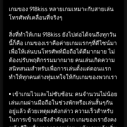
เกมของ 918kiss หลายเกมเหมาะกับสายเล่น
โทรศัพท์เคลื่อนที่จริงๆ
สิ่งที่ทำให้เกม 918kiss ยังไปต่อได้จนถึงทุกวัน
นี้ก็คือ เกมของเราคือค่ายเกมแรกๆที่ดีไซน์มา
เพื่อให้เล่นบนโทรศัพท์มือถือได้ดีมากมาย ไม่
ต้องปรับพฤติกรรมมากมาย คนเล่นเกิดความ
สนิทสนมสำหรับเพื่อการเล่นตั้งแต่ตอนแรก
ทำให้ทุกคนต่างทุ่มเทใจให้กับเกมของพวกเรา
• เข้าเกมไวและไม่ซับซ้อน: คนจำนวนไม่น้อย
เล่นเกมผ่านมือถือในช่วงพักหรือเล่นสั้นๆกัน
อยู่แล้ว ด้วยเหตุผลดังกล่าว ความเร็วสำหรับ
ในการเข้าเกมจึงสำคัญมาก เกมของเรายังคง