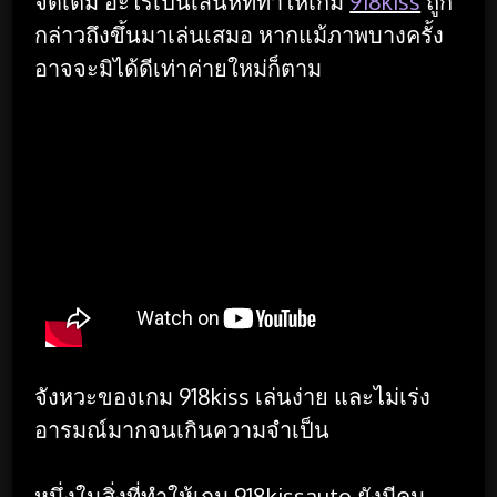
จัดเต็ม อะไรเป็นเสน่ห์ที่ทำให้เกม
918kiss
ถูก
กล่าวถึงขึ้นมาเล่นเสมอ หากแม้ภาพบางครั้ง
อาจจะมิได้ดีเท่าค่ายใหม่ก็ตาม
จังหวะของเกม 918kiss เล่นง่าย และไม่เร่ง
อารมณ์มากจนเกินความจำเป็น
หนึ่งในสิ่งที่ทำให้เกม 918kissauto ยังมีคน