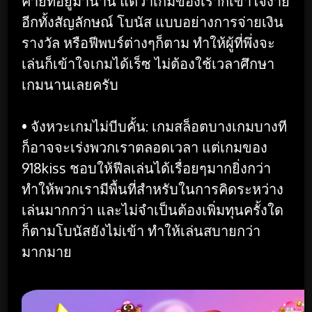
ค่ายที่อยู่มานาน แต่ว่าเกมของเราก็เข้าใจง่าย
อีกทั้งสัญลักษณ์ โบนัส แบบอย่างการจ่ายเงิน
รางวัล หรือฟีพบร์ต่างๆก็ตาม ทำให้ผู้ที่พึ่งจะ
เล่นก็เข้าใจเกมได้เร็ซ ไม่ต้องใช้เวลาศึกษา
เกมนานเลยครับ
• จังหวะเกมไม่บีบคั้น: เกมสล็อตบางเกมบางที
ก็อาจจะเร่งพวกเราตลอดเวลา แต่เกมของ
918kiss ชอบให้ฟีลเล่นได้เรื่อยๆมากยิ่งกว่า
ทำให้พวกเรามีพื้นที่สำหรับในการคิดระหว่าง
เล่นมากกว่า และไม่จำเป็นต้องเพิ่มทุนครั้งใด
ก็ตามโบนัสยังไม่เข้า ทำให้เล่นสบายกว่า
มากมาย