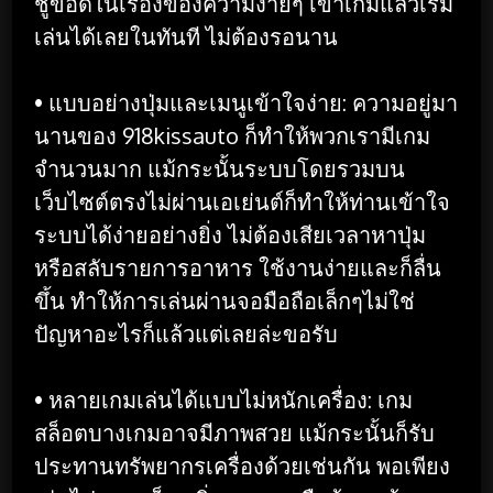
ชูข้อดีในเรื่องของความง่ายๆ เข้าเกมแล้วเริ่ม
เล่นได้เลยในทันที ไม่ต้องรอนาน
• แบบอย่างปุ่มและเมนูเข้าใจง่าย: ความอยู่มา
นานของ 918kissauto ก็ทำให้พวกเรามีเกม
จำนวนมาก แม้กระนั้นระบบโดยรวมบน
เว็บไซต์ตรงไม่ผ่านเอเย่นต์ก็ทำให้ท่านเข้าใจ
ระบบได้ง่ายอย่างยิ่ง ไม่ต้องเสียเวลาหาปุ่ม
หรือสลับรายการอาหาร ใช้งานง่ายและก็ลื่น
ขึ้น ทำให้การเล่นผ่านจอมือถือเล็กๆไม่ใช่
ปัญหาอะไรก็แล้วแต่เลยล่ะขอรับ
• หลายเกมเล่นได้แบบไม่หนักเครื่อง: เกม
สล็อตบางเกมอาจมีภาพสวย แม้กระนั้นก็รับ
ประทานทรัพยากรเครื่องด้วยเช่นกัน พอเพียง