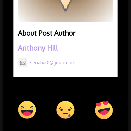
About Post Author
Anthony Hill
seoaba01@gmail.com
Happy
Sad
Excited
0
%
0
%