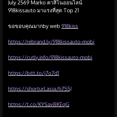
July 2569 Marko คาสิโนออนไลน์
918kissauto มาแรงที่สุด Top 21
ขอขอบคุณมากby web
918kiss
https://rebrand.ly/918kissauto-mobi
https://cutly.info/918kissauto-mobi
https://bitt.to/j7o7d1
https://shorturl.asia/h7S5J
https://t.co/KYSavBKEqG