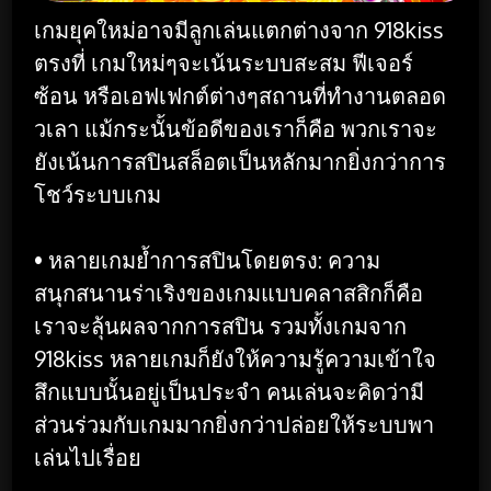
เกมยุคใหม่อาจมีลูกเล่นแตกต่างจาก 918kiss
ตรงที่ เกมใหม่ๆจะเน้นระบบสะสม ฟีเจอร์
ซ้อน หรือเอฟเฟกต์ต่างๆสถานที่ทำงานตลอด
วเลา แม้กระนั้นข้อดีของเราก็คือ พวกเราจะ
ยังเน้นการสปินสล็อตเป็นหลักมากยิ่งกว่าการ
โชว์ระบบเกม
• หลายเกมย้ำการสปินโดยตรง: ความ
สนุกสนานร่าเริงของเกมแบบคลาสสิกก็คือ
เราจะลุ้นผลจากการสปิน รวมทั้งเกมจาก
918kiss หลายเกมก็ยังให้ความรู้ความเข้าใจ
สึกแบบนั้นอยู่เป็นประจำ คนเล่นจะคิดว่ามี
ส่วนร่วมกับเกมมากยิ่งกว่าปล่อยให้ระบบพา
เล่นไปเรื่อย