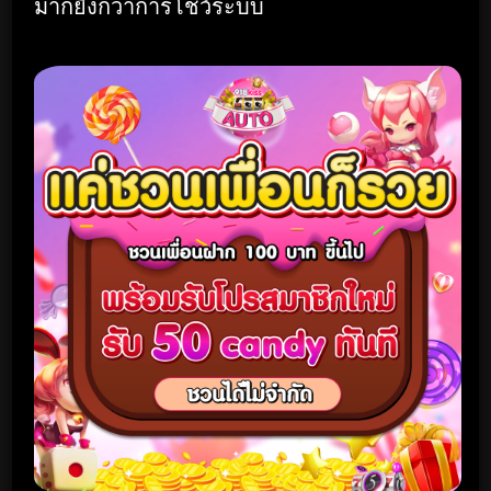
มากยิ่งกว่าการโชว์ระบบ