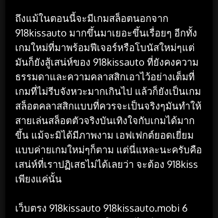
ถึงแม้ในตอนนี้จะมีเกมสล็อตนอกจาก
918kissauto มากขึ้นมาเยอะขึ้นเรื่อยๆ อีกทั้ง
เกมใหม่ที่มาพร้อมฟีเจอร์หรือโบนัสใหม่ๆแต่
มันก็ยังสู้เสน่ห์ของ 918kissauto ที่ยังคงความ
ธรรมดาและความคลาสสิกเอาไว้อย่างเต็มที่
เกมที่ไม่รีบจังหวะมากเกินไป แล้วก็ยังเป็นเกม
สล็อตคลาสสิกแบบที่ควรจะเป็นจริงๆมันทำให้
สายเล่นสล็อตตัวจริงบันเทิงใจกับเกมได้มาก
ขึ้น แม้จะมิได้มีภาพงาม เอฟเฟกต์ยอดเยี่ยม
แบบค่ายเกมใหม่ๆก็ตาม แต่นี่แหละนะครับคือ
เสน่ห์ที่เราปฏิเสธไม่ได้เลยว่า จะต้อง 918kiss
เพียงแค่นั้น
เว็บตรง 918kissauto 918kissauto.mobi 6