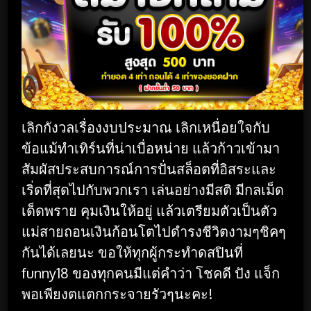
เลิกกังวลเรื่องงบประมาณ เลิกเหนื่อยใจกับ
ข้อแม้ทำเทิร์นที่น่าเบื่อหน่าย แล้วก้าวเข้ามา
สัมผัสประสบการณ์การปั่นสล็อตที่อิสระและ
เริ่ดที่สุดไปกับพวกเรา เล่นอย่างมีสติ มีกลเม็ด
เด็ดพราย คุมเงินให้อยู่ แล้วเตรียมตัวเป็นตัว
แม่สายถอนเงินก้อนโตไปดำรงชีวิตงามๆชิคๆ
กันได้เลยนะ ขอให้ทุกผู้กระทำดสปินที่
funny18 ของทุกคนมีแต่คำว่า โชคดี ปัง แจ็ก
พอเพียงตแตกกระจายรัวๆนะคะ!