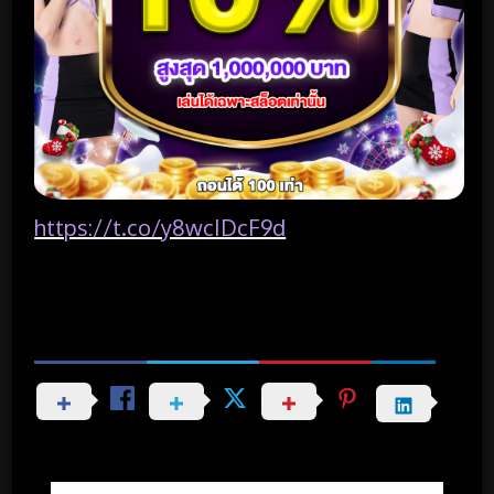
https://t.co/y8wcIDcF9d
Share