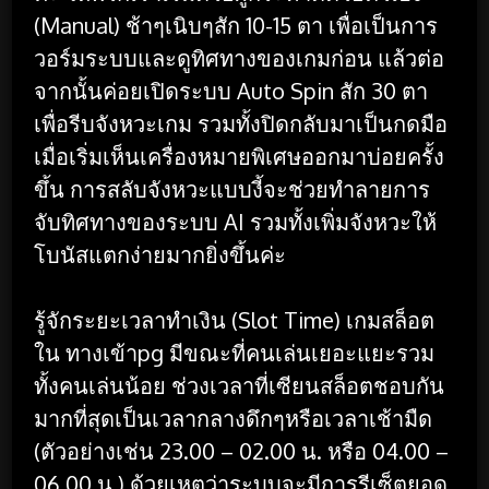
(Manual) ช้าๆเนิบๆสัก 10-15 ตา เพื่อเป็นการ
วอร์มระบบและดูทิศทางของเกมก่อน แล้วต่อ
จากนั้นค่อยเปิดระบบ Auto Spin สัก 30 ตา
เพื่อรีบจังหวะเกม รวมทั้งปิดกลับมาเป็นกดมือ
เมื่อเริ่มเห็นเครื่องหมายพิเศษออกมาบ่อยครั้ง
ขึ้น การสลับจังหวะแบบงี้จะช่วยทำลายการ
จับทิศทางของระบบ AI รวมทั้งเพิ่มจังหวะให้
โบนัสแตกง่ายมากยิ่งขึ้นค่ะ
รู้จักระยะเวลาทำเงิน (Slot Time) เกมสล็อต
ใน ทางเข้าpg มีขณะที่คนเล่นเยอะแยะรวม
ทั้งคนเล่นน้อย ช่วงเวลาที่เซียนสล็อตชอบกัน
มากที่สุดเป็นเวลากลางดึกๆหรือเวลาเช้ามืด
(ตัวอย่างเช่น 23.00 – 02.00 น. หรือ 04.00 –
06.00 น.) ด้วยเหตุว่าระบบจะมีการรีเซ็ตยอด