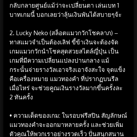
กลับกลายศูนย์แม้ว่าจะเปลี่ยนตา เล่นเบท 1
บาทเกมนี้ บอกเลยว่าลุ้นเงินพันได้สบายๆจ้ะ
2. Lucky Neko (สล็อตแมวกวักโชคลาภ) –
ทาสแมวจำเป็นต้องเลิฟ ขี้ข้าเงินจะต้องจัด
เกมแมวกวักนำโชคสุดสวยสไตล์ญี่ปุ่น เป็น
เกมที่มีความเปลี่ยนแปลงปานกลาง แม้
กระนั้นจ่ายรางวัลเอาจริงเอาจังสะใจ จุดแข็ง
คือเครื่องหมาย แมวทองคำ ที่ปรากฏบนรีล
เมื่อไหร่ จะช่วยคูณเงินรางวัลมากขึ้นครั้งละ
2 ทันครั้ง
• ความเด็ดของเกม: ในรอบฟรีสปิน สัญลักษณ์
แมวทองคำจะออกมาหลายครั้ง และช่วยเพิ่ม
ตัวคูณให้พวกเราอย่างรวดเร็ว ปั่นสนุกสนาน