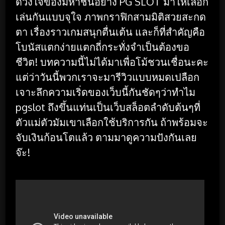
ดวงใจของมหาชนอย่าง PG SLOT มาให้เลือก
เล่นกันแบบจุใจ ภาพกราฟิกสามมิติสวยสะกด
ตา เรื่องราวเกมสนุกตื่นเต้น และก็ที่สำคัญคือ
โบนัสแตกง่ายแตกถี่กระทั่งจำเป็นต้องขอ
ชีวิต! บทความนี้ไม่ได้มาเพื่อโม้ชวนเชื่อนะคะ
แต่ว่าวันนี้พวกเราจะมารีวิวแบบหมดเปลือก
เจาะลึกความเริ่ดของเว็บนี้กันชัดๆว่าทำไม
pgslot ถึงขึ้นแท่นเป็นเว็บสล็อตลำดับต้นๆที่
ตัวแม่ตัวมัมเขาเลือกใช้บริการกัน ถ้าพร้อมจะ
จับเงินก้อนโตแล้ว ตามมาดูความปังกันเลย
จ๊ะ!