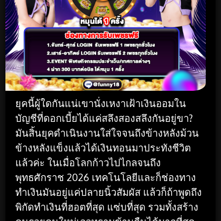
ยุคนี้ผู้ใดกันแน่เขานั่งเหงาเฝ้าเงินออมใน
บัญชีที่ดอกเบี้ยได้แค่สลึงสองสลึงกันอยู่ขา?
มันสิ้นยุคดำเนินงานใส่ใจจนถึงข้างหลังม้วน
ข้างหลังแข็งแล้วได้เงินทอนมาประทังชีวิต
แล้วค่ะ ในเมื่อโลกก้าวไปไกลจนถึง
พุทธศักราช 2026 เทคโนโลยีและก็ช่องทาง
ทำเงินมันอยู่แค่ปลายนิ้วสัมผัส แล้วก็ถ้าพูดถึง
พิกัดทำเงินที่ฮอตที่สุด แซ่บที่สุด รวมทั้งสร้าง